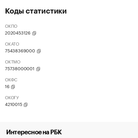
Коды статистики
ОКПО
2020453126
ОКАТО
75438369000
ОКТМО
75738000001
ОКФС
16
ОКОГУ
4210015
Интересное на РБК