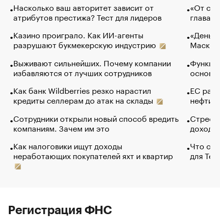
Насколько ваш авторитет зависит от
«От спо
атрибутов престижа? Тест для лидеров
глава к
Казино проиграло. Как ИИ-агенты
«Деньги
разрушают букмекерскую индустрию
Маск в 
Выживают сильнейших. Почему компании
Функции
избавляются от лучших сотрудников
основ э
Как банк Wildberries резко нарастил
ЕС раз
кредиты селлерам до атак на склады
нефти —
Сотрудники открыли новый способ вредить
Стресс 
компаниям. Зачем им это
доходов
Как налоговики ищут доходы
Что обв
неработающих покупателей яхт и квартир
для Tel
Регистрация ФНС