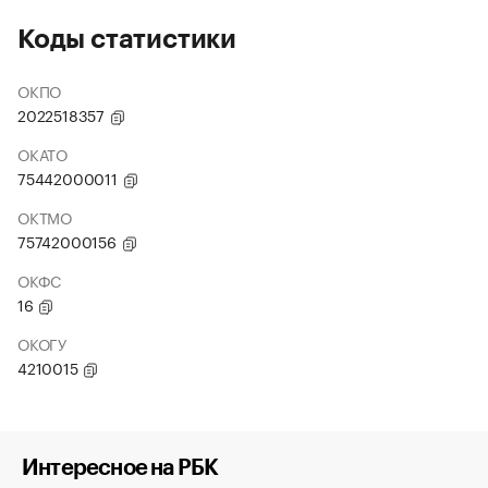
Коды статистики
ОКПО
2022518357
ОКАТО
75442000011
ОКТМО
75742000156
ОКФС
16
ОКОГУ
4210015
Интересное на РБК