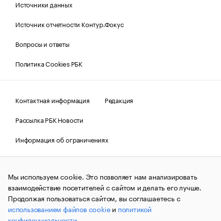
Источники данных
Источник отчетности Контур.Фокус
Вопросы и ответы
Политика Cookies РБК
Контактная информация
Редакция
Рассылка РБК Новости
Информация об ограничениях
Правовая информация
О соблюдении авторских прав
Мы используем cookie. Это позволяет нам анализировать
© АО «РОСБИЗНЕСКОНСАЛТИНГ»,
1995–2026.
Сообщения
и материалы информационного агентства «РБК»
взаимодействие посетителей с сайтом и делать его лучше.
(зарегистрировано Федеральной службой по надзору в сфере
Продолжая пользоваться сайтом, вы соглашаетесь с
связи, информационных технологий и массовых
использованием файлов cookie
и
политикой
коммуникаций (Роскомнадзор) 09.12.2015 за номером ИА
№ФС77-63848) сопровождаются пометкой «РБК». Отдельные
конфиденциальности
.