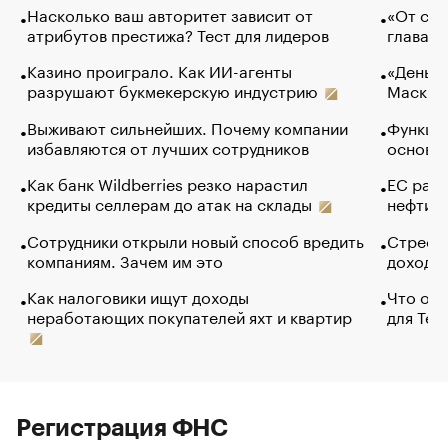
Насколько ваш авторитет зависит от
«От спо
атрибутов престижа? Тест для лидеров
глава к
Казино проиграло. Как ИИ-агенты
«Деньги
разрушают букмекерскую индустрию
Маск в 
Выживают сильнейших. Почему компании
Функции
избавляются от лучших сотрудников
основ э
Как банк Wildberries резко нарастил
ЕС раз
кредиты селлерам до атак на склады
нефти —
Сотрудники открыли новый способ вредить
Стресс 
компаниям. Зачем им это
доходов
Как налоговики ищут доходы
Что обв
неработающих покупателей яхт и квартир
для Tel
Регистрация ФНС