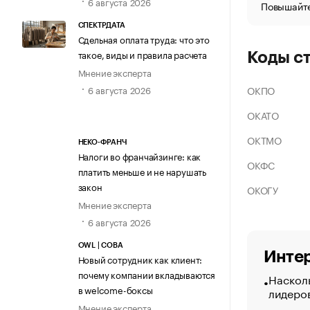
6 августа 2026
Повышайте
СПЕКТРДАТА
Сдельная оплата труда: что это
такое, виды и правила расчета
Коды с
Мнение эксперта
ОКПО
6 августа 2026
ОКАТО
ОКТМО
НЕКО-ФРАНЧ
Налоги во франчайзинге: как
ОКФС
платить меньше и не нарушать
закон
ОКОГУ
Мнение эксперта
6 августа 2026
OWL | СОВА
Интер
Новый сотрудник как клиент:
почему компании вкладываются
Насколь
в welcome-боксы
лидеро
Мнение эксперта