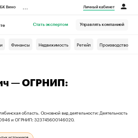
...
БК Вино
Личный кабинет
Стать экспертом
Управлять компанией
кте
азета
жи
Финансы
Недвижимость
Ретейл
Производство
ич — ОГРНИП:
ябинская область. Основной вид деятельности: Деятельность
240946 и ОГРНИП: 323745600146020.
ытых источников.