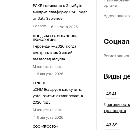
органа
РСХБ совместно с GlowByte
внедрил платформу CM Ocean
Адрес налого
от Data Sapience
Новость
6 августа 2026
ФОНД «НАУКА. ИСКУССТВО.
Социал
ТЕХНОЛОГИИ»
Персеиды — 2026: когда
смотреть самый яркий
Регистрацио
звездопад августа
Мнение эксперта
6 августа 2026
Виды д
EXNODE
еСИМ Беларусь: как купить,
49.41
установить и активировать в
2026 году
Деятельность
Мнение эксперта
транспорта
6 августа 2026
43.39
ООО «ПРОСТО.»