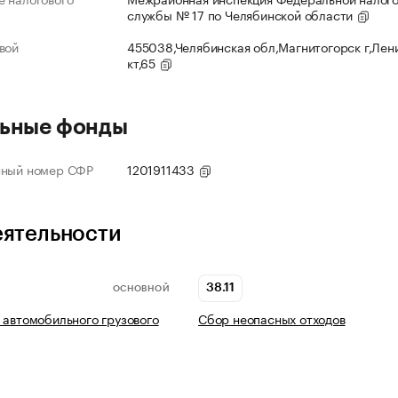
службы № 17 по Челябинской области
вой
455038,Челябинская обл,Магнитогорск г,Лен
кт,65
ьные фонды
нный номер СФР
1201911433
еятельности
38.11
ОСНОВНОЙ
 автомобильного грузового
Сбор неопасных отходов