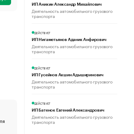
ИП Аникин Александр Михайлович
Деятельность автомобильного грузового
транспорта
ДЕЙСТВУЕТ
ИП Нигаметьянов Аданик Анфирович
Деятельность автомобильного грузового
транспорта
ДЕЙСТВУЕТ
ИП Гусейнов Акшин Адыширинович
Деятельность автомобильного грузового
транспорта
ДЕЙСТВУЕТ
ИП Батенок Евгений Александрович
Деятельность автомобильного грузового
ля
«От спорта тело стареет иначе». Как живет глава ко
транспорта
создавшей GTA