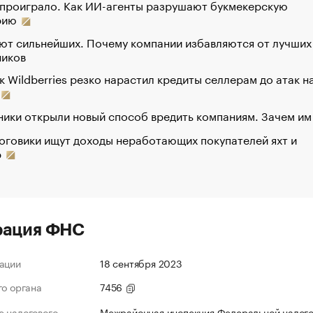
 проиграло. Как ИИ-агенты разрушают букмекерскую
рию
ют сильнейших. Почему компании избавляются от лучших
ников
к Wildberries резко нарастил кредиты селлерам до атак н
ики открыли новый способ вредить компаниям. Зачем им
оговики ищут доходы неработающих покупателей яхт и
р
рация ФНС
ации
18 сентября 2023
го органа
7456
 налогового
Межрайонная инспекция Федеральной налог