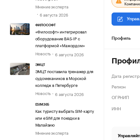
Компания
Мнение эксперта
6 августа 2026
Управ
ФИЛОСОФТ
«Философт» интегрировал
оборудование BAS-IP с
Профиль
платформой «Мажордом»
Новость
6 августа 2026
Профи
ЭМЦТ
ЭМЦТ поставила тренажер для
Дата регистр
судомехаников в Морской
колледж в Петербурге
Регион
Новость
6 августа 2026
ОГРНИП
ESIM365
ИНН
Как туристу выбрать SIM-карту
или eSIM для поездки в
Малайзию
Мнение эксперта
Управляйт