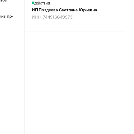
ДЕЙСТВУЕТ
ИП Поздеева Светлана Юрьевна
ина пр-
ИНН: 744916649973