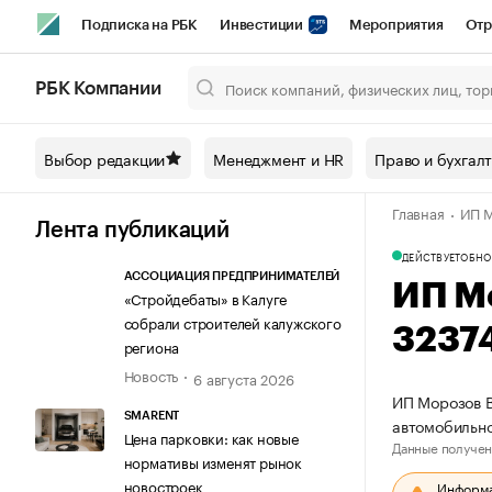
Подписка на РБК
Инвестиции
Мероприятия
Отр
Спорт
Школа управления РБК
РБК Образование
РБ
РБК Компании
Город
Стиль
Крипто
РБК Бизнес-среда
Дискусси
Выбор редакции
Менеджмент и HR
Право и бухгал
Спецпроекты СПб
Конференции СПб
Спецпроекты
Главная
ИП М
Технологии и медиа
Финансы
Рынок наличной валют
Лента публикаций
ДЕЙСТВУЕТ
ОБНО
АССОЦИАЦИЯ ПРЕДПРИНИМАТЕЛЕЙ
ИП М
«Стройдебаты» в Калуге
собрали строителей калужского
3237
региона
Новость
6 августа 2026
ИП Морозов В
SMARENT
автомобильно
Цена парковки: как новые
Данные получен
нормативы изменят рынок
новостроек
Информац