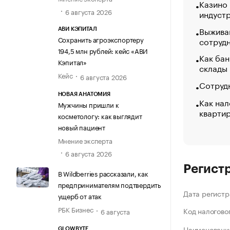
Казино
6 августа 2026
индуст
Выжива
АВИ КЭПИТАЛ
Сохранить агроэкспортеру
сотруд
194,5 млн рублей: кейс «АВИ
Как бан
Кэпитал»
склады
Кейс
6 августа 2026
Сотрудн
НОВАЯ АНАТОМИЯ
Как нал
Мужчины пришли к
кварти
косметологу: как выглядит
новый пациент
Мнение эксперта
6 августа 2026
Регист
В Wildberries рассказали, как
предпринимателям подтвердить
Дата регистр
ущерб от атак
РБК Бизнес
Код налогово
6 августа
Наименование
GLOWBYTE