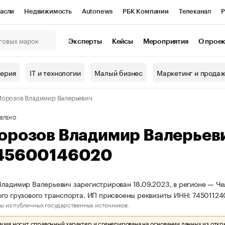
асли
Недвижимость
Autonews
РБК Компании
Телеканал
Р
К Курсы
РБК Life
Тренды
Визионеры
Национальные проекты
Эксперты
Кейсы
Мероприятия
О прое
онный клуб
Исследования
Кредитные рейтинги
Франшизы
Г
терия
IT и технологии
Малый бизнес
Маркетинг и прода
Проверка контрагентов
Политика
Экономика
Бизнес
орозов Владимир Валерьевич
ы
ВЛЕНО
орозов Владимир Валерьев
45600146020
ладимир Валерьевич зарегистрирован 18.09.2023, в регионе — Чел
го грузового транспорта. ИП присвоены реквизиты ИНН: 745011
ы из публичных государственных источников.
ия носит справочный характер и сгенерирована на основании данных из откр