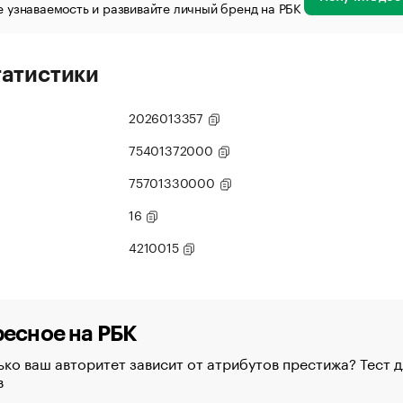
 узнаваемость и развивайте личный бренд на РБК
татистики
2026013357
75401372000
75701330000
16
4210015
есное на РБК
ко ваш авторитет зависит от атрибутов престижа? Тест д
в