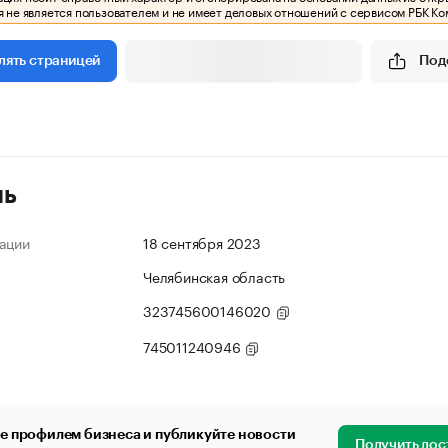
 не является пользователем и не имеет деловых отношений с сервисом РБК Ко
Под
лять страницей
ль
ации
18 сентября 2023
Челябинская область
323745600146020
745011240946
е профилем бизнеса и публикуйте новости
Получить дос