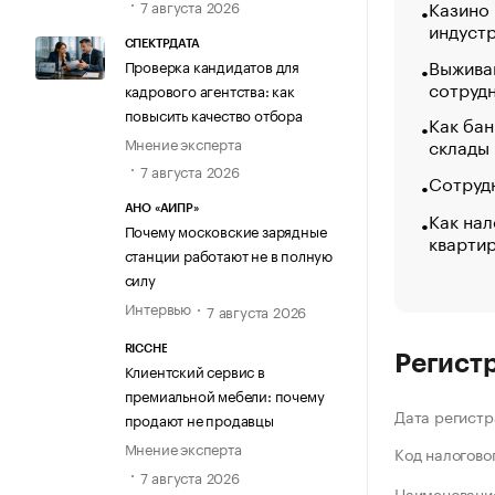
Казино
7 августа 2026
индуст
СПЕКТРДАТА
Выжива
Проверка кандидатов для
сотруд
кадрового агентства: как
повысить качество отбора
Как бан
Мнение эксперта
склады
7 августа 2026
Сотрудн
АНО «АИПР»
Как нал
Почему московские зарядные
кварти
станции работают не в полную
силу
Интервью
7 августа 2026
RICCHE
Регист
Клиентский сервис в
премиальной мебели: почему
Дата регистр
продают не продавцы
Мнение эксперта
Код налогово
7 августа 2026
Наименование