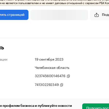
 не является пользователем и не имеет деловых отношений с сервисом РБК Ко
Под
лять страницей
ль
ации
19 сентября 2023
Челябинская область
323745600146476
741302292349
е профилем бизнеса и публикуйте новости
Получить дос