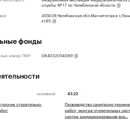
службы № 17 по Челябинской области
вой
455038,Челябинская обл,Магнитогорск г,Лен
кт,65
ьные фонды
нный номер ПФР
084032054089
еятельности
43.22
ОСНОВНОЙ
 прочих строительно-
Производство санитарно-техниче
абот
работ, монтаж отопительных сис
систем кондиционирования воз…