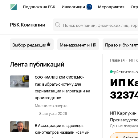
Подписка на РБК
Инвестиции
Мероприятия
Отр
Спорт
Школа управления РБК
РБК Образование
РБ
РБК Компании
Город
Стиль
Крипто
РБК Бизнес-среда
Дискусси
Выбор редакции
Менеджмент и HR
Право и бухгал
Спецпроекты СПб
Конференции СПб
Спецпроекты
Главная
ИП К
Технологии и медиа
Финансы
Рынок наличной валют
Лента публикаций
ДЕЙСТВУЕТ
ОБНО
ООО «МАЛЛЕНОМ СИСТЕМС»
ИП К
Как выбрать систему для
сериализации и агрегации на
3237
производстве
Мнение эксперта
ИП Карпухин 
8 августа 2026
Производство
В Ассоциации владельцев
Данные получен
кинотеатров назвали «самый
Информац