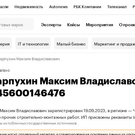
асли
Недвижимость
Autonews
РБК Компании
Телеканал
Р
К Курсы
РБК Life
Тренды
Визионеры
Национальные проекты
Эксперты
Кейсы
Мероприятия
О прое
онный клуб
Исследования
Кредитные рейтинги
Франшизы
Г
терия
IT и технологии
Малый бизнес
Маркетинг и прода
Проверка контрагентов
Политика
Экономика
Бизнес
арпухин Максим Владиславович
ы
ВЛЕНО
арпухин Максим Владислав
45600146476
Максим Владиславович зарегистрирован 19.09.2023, в регионе — Ч
 прочих строительно-монтажных работ. ИП присвоены реквизиты
ы из публичных государственных источников.
ия носит справочный характер и сгенерирована на основании данных из откр