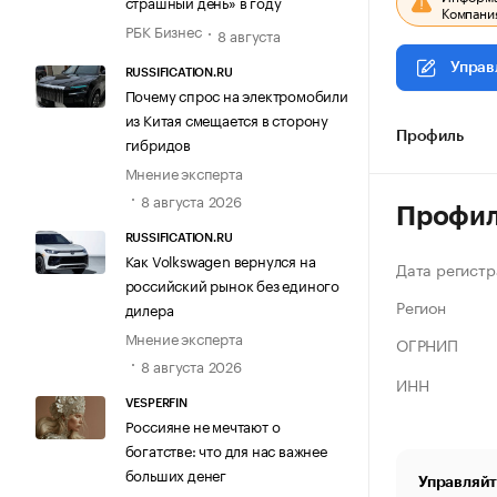
страшный день» в году
Компания
РБК Бизнес
8 августа
Управ
RUSSIFICATION.RU
Почему спрос на электромобили
из Китая смещается в сторону
Профиль
гибридов
Мнение эксперта
8 августа 2026
Профи
RUSSIFICATION.RU
Как Volkswagen вернулся на
Дата регистр
российский рынок без единого
Регион
дилера
Мнение эксперта
ОГРНИП
8 августа 2026
ИНН
VESPERFIN
Россияне не мечтают о
богатстве: что для нас важнее
больших денег
Управляйт