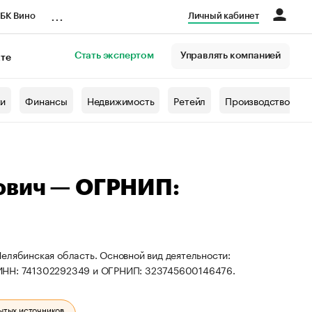
...
БК Вино
Личный кабинет
Стать экспертом
Управлять компанией
кте
азета
жи
Финансы
Недвижимость
Ретейл
Производство
ович — ОГРНИП:
елябинская область. Основной вид деятельности:
 ИНН: 741302292349 и ОГРНИП: 323745600146476.
ытых источников.