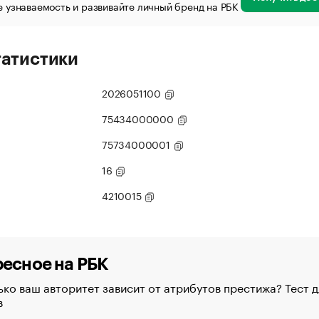
 узнаваемость и развивайте личный бренд на РБК
татистики
2026051100
75434000000
75734000001
16
4210015
есное на РБК
ко ваш авторитет зависит от атрибутов престижа? Тест д
в