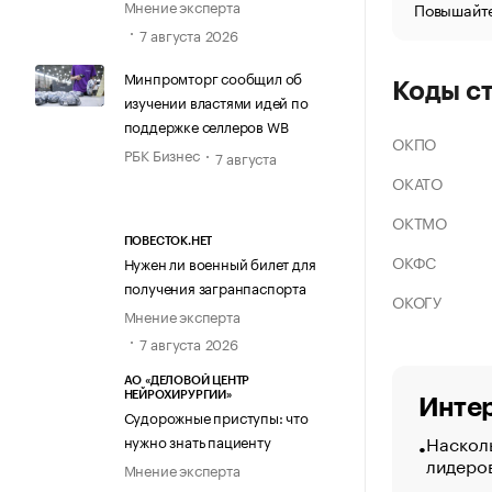
Мнение эксперта
Повышайте
7 августа 2026
Минпромторг сообщил об
Коды с
изучении властями идей по
поддержке селлеров WB
ОКПО
РБК Бизнес
7 августа
ОКАТО
ОКТМО
ПОВЕСТОК.НЕТ
ОКФС
Нужен ли военный билет для
получения загранпаспорта
ОКОГУ
Мнение эксперта
7 августа 2026
АО «ДЕЛОВОЙ ЦЕНТР
НЕЙРОХИРУРГИИ»
Интер
Судорожные приступы: что
Насколь
нужно знать пациенту
лидеро
Мнение эксперта