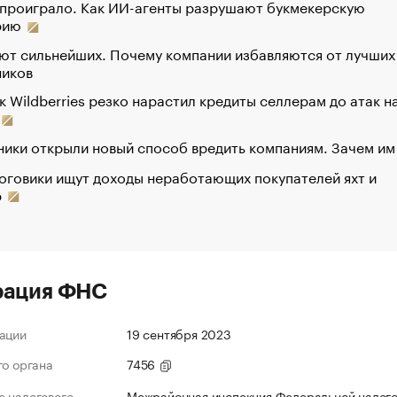
 проиграло. Как ИИ-агенты разрушают букмекерскую
рию
ют сильнейших. Почему компании избавляются от лучших
ников
к Wildberries резко нарастил кредиты селлерам до атак н
ики открыли новый способ вредить компаниям. Зачем им
оговики ищут доходы неработающих покупателей яхт и
р
рация ФНС
ации
19 сентября 2023
го органа
7456
 налогового
Межрайонная инспекция Федеральной налог