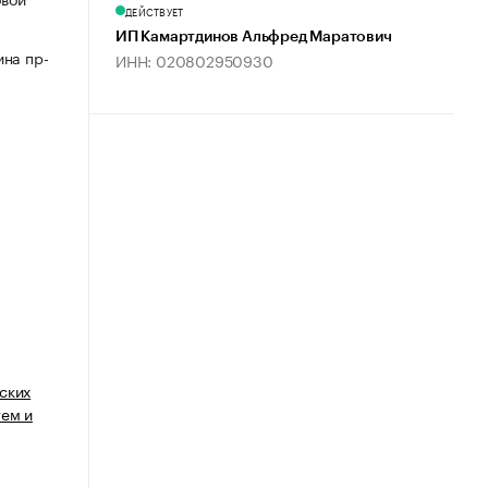
ДЕЙСТВУЕТ
ИП Камартдинов Альфред Маратович
ина пр-
ИНН: 020802950930
ских
тем и