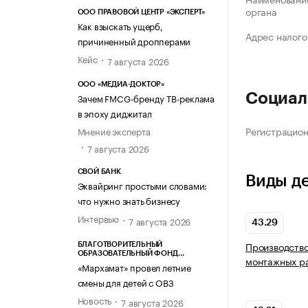
органа
ООО ПРАВОВОЙ ЦЕНТР «ЭКСПЕРТ»
Как взыскать ущерб,
Адрес налого
причиненный дропперами
Кейс
7 августа 2026
ООО «МЕДИА-ДОКТОР»
Социал
Зачем FMCG-бренду ТВ-реклама
в эпоху диджитал
Регистрацио
Мнение эксперта
7 августа 2026
СВОЙ БАНК
Виды д
Эквайринг простыми словами:
что нужно знать бизнесу
Интервью
7 августа 2026
43.29
Производство
БЛАГОТВОРИТЕЛЬНЫЙ
ОБРАЗОВАТЕЛЬНЫЙ ФОНД
монтажных р
«МАРХАМАТ»
«Мархамат» провел летние
смены для детей с ОВЗ
Новость
7 августа 2026