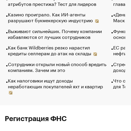
атрибутов престижа? Тест для лидеров
глава к
Казино проиграло. Как ИИ-агенты
«Деньги
разрушают букмекерскую индустрию
Маск в 
Выживают сильнейших. Почему компании
Функции
избавляются от лучших сотрудников
основ э
Как банк Wildberries резко нарастил
ЕС раз
кредиты селлерам до атак на склады
нефти —
Сотрудники открыли новый способ вредить
Стресс 
компаниям. Зачем им это
доходов
Как налоговики ищут доходы
Что обв
неработающих покупателей яхт и квартир
для Tel
Регистрация ФНС