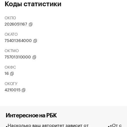
Коды статистики
ОКПО
2026051167
ОКАТО
75401364000
ОКТМО
75701310000
ОКФС
16
ОКОГУ
4210015
Интересное на РБК
Насколько ваш авторитет зависит от
«От спо