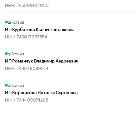
ИНН: 745009051050
ДЕЙСТВУЕТ
ИП Курбатова Ксения Евгеньевна
ИНН: 743017987554
ДЕЙСТВУЕТ
ИП Романчук Владимир Андреевич
ИНН: 744846099314
ДЕЙСТВУЕТ
ИП Коршикова Наталья Сергеевна
ИНН: 744409074268