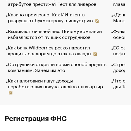
атрибутов престижа? Тест для лидеров
глава к
Казино проиграло. Как ИИ-агенты
«Деньги
разрушают букмекерскую индустрию
Маск в 
Выживают сильнейших. Почему компании
Функции
избавляются от лучших сотрудников
основ э
Как банк Wildberries резко нарастил
ЕС раз
кредиты селлерам до атак на склады
нефти —
Сотрудники открыли новый способ вредить
Стресс 
компаниям. Зачем им это
доходов
Как налоговики ищут доходы
Что обв
неработающих покупателей яхт и квартир
для Tel
Регистрация ФНС