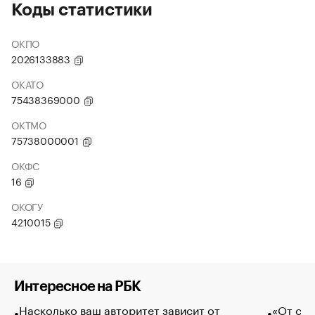
Коды статистики
ОКПО
2026133883
ОКАТО
75438369000
ОКТМО
75738000001
ОКФС
16
ОКОГУ
4210015
Интересное на РБК
Насколько ваш авторитет зависит от
«От спо