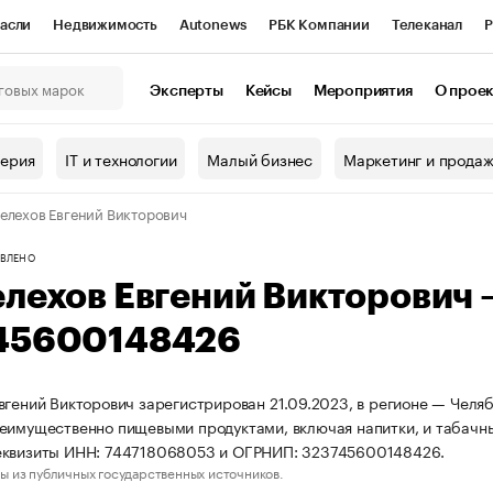
асли
Недвижимость
Autonews
РБК Компании
Телеканал
Р
К Курсы
РБК Life
Тренды
Визионеры
Национальные проекты
Эксперты
Кейсы
Мероприятия
О прое
онный клуб
Исследования
Кредитные рейтинги
Франшизы
Г
терия
IT и технологии
Малый бизнес
Маркетинг и прода
Проверка контрагентов
Политика
Экономика
Бизнес
елехов Евгений Викторович
ы
ВЛЕНО
елехов Евгений Викторович
45600148426
вгений Викторович зарегистрирован 21.09.2023, в регионе — Челяб
еимущественно пищевыми продуктами, включая напитки, и табачн
еквизиты ИНН: 744718068053 и ОГРНИП: 323745600148426.
ы из публичных государственных источников.