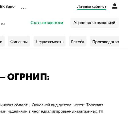
...
БК Вино
Личный кабинет
Стать экспертом
Управлять компанией
кте
азета
жи
Финансы
Недвижимость
Ретейл
Производство
 — ОГРНИП:
инская область. Основной вид деятельности: Торговля
ыми изделиями в неспециализированных магазинах. ИП