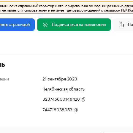
ия носит справочный характер и сгенерирована на основании данных из откр
 не является пользователем и не имеет деловых отношений с сервисом РБК Ко
Подписаться на изменения
По
лять страницей
ль
ации
21 сентября 2023
Челябинская область
323745600148426
744718068053