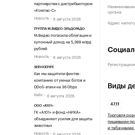
партнерстве с дистрибьютором
Наименование
«Компас-С»
органа
Новость
6 августа 2026
Адрес налого
ГРУППА М.ВИДЕО-ЭЛЬДОРАДО
М.Видео погасила облигации и
купонный доход на 5,399 млрд
рублей
Социал
Новость
6 августа 2026
Регистрацио
SERVICEPIPE
Как мы защитили финтех-
компанию от умных ботов и
Виды д
DDoS-атаки на 36 Gbps
Кейс
6 августа 2026
47.11
ООО «А101»
ГК «А101» и фонд «НИКА»
Торговля роз
объединяют усилия для защиты
пищевыми про
животных
и табачными 
Новость
6 августа 2026