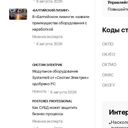
6 августа 2026
Управляйт
Повышайте
«БАЛТИЙСКИЙ ЛИЗИНГ»
В «Балтийском лизинге» назвали
преимущества оборудования с
наработкой
Коды с
Мнение эксперта
ОКПО
6 августа 2026
ОКАТО
ОКТМО
СИСТЭМ ЭЛЕКТРИК
Модульное оборудование
ОКФС
Systeme9 от «Систэм Электрик»
одобрено РС
ОКОГУ
Новость
6 августа 2026
POSTGRES PROFESSIONAL
Как СУБД может защитить
Интер
бизнес-процессы
Насколь
Мнение эксперта
лидеро
6 августа 2026