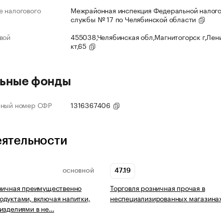
 налогового
Межрайонная инспекция Федеральной налог
службы № 17 по Челябинской области
вой
455038,Челябинская обл,Магнитогорск г,Лен
кт,65
ьные фонды
нный номер СФР
1316367406
еятельности
47.19
ОСНОВНОЙ
ничная преимущественно
Торговля розничная прочая в
дуктами, включая напитки,
неспециализированных магазина
изделиями в не…