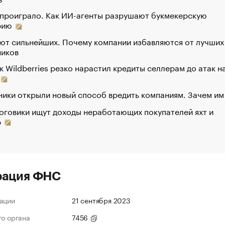
 проиграло. Как ИИ-агенты разрушают букмекерскую
рию
ют сильнейших. Почему компании избавляются от лучших
ников
к Wildberries резко нарастил кредиты селлерам до атак н
ики открыли новый способ вредить компаниям. Зачем им
оговики ищут доходы неработающих покупателей яхт и
р
рация ФНС
ации
21 сентября 2023
го органа
7456