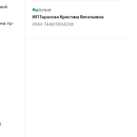
овой
ДЕЙСТВУЕТ
ИП Тарасова Кристина Витальевна
ина пр-
ИНН: 744611604248
х