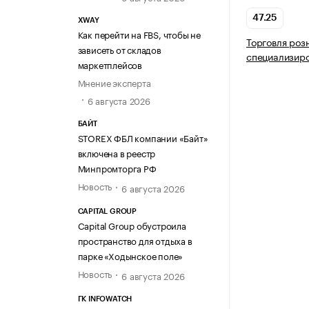
47.25
XWAY
Как перейти на FBS, чтобы не
Торговля роз
зависеть от складов
специализир
маркетплейсов
Мнение эксперта
6 августа 2026
БАЙТ
STOREX ФБЛ компании «Байт»
включена в реестр
Минпромторга РФ
Новость
6 августа 2026
CAPITAL GROUP
Capital Group обустроила
пространство для отдыха в
парке «Ходынское поле»
Новость
6 августа 2026
ГК INFOWATCH