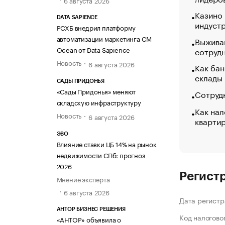
Казино
DATA SAPIENCE
индуст
РСХБ внедрил платформу
автоматизации маркетинга CM
Выжива
Ocean от Data Sapience
сотруд
Новость
6 августа 2026
Как бан
склады
САДЫ ПРИДОНЬЯ
«Сады Придонья» меняют
Сотрудн
складскую инфраструктуру
Как нал
Новость
6 августа 2026
кварти
ЭВО
Влияние ставки ЦБ 14% на рынок
недвижимости СПб: прогноз
2026
Регист
Мнение эксперта
6 августа 2026
Дата регистр
АНТОР БИЗНЕС РЕШЕНИЯ
Код налогово
«АНТОР» объявила о