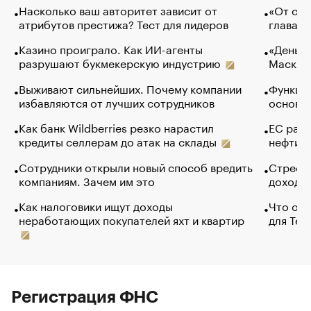
Насколько ваш авторитет зависит от
«От спо
атрибутов престижа? Тест для лидеров
глава к
Казино проиграло. Как ИИ-агенты
«Деньги
разрушают букмекерскую индустрию
Маск в 
Выживают сильнейших. Почему компании
Функции
избавляются от лучших сотрудников
основ э
Как банк Wildberries резко нарастил
ЕС раз
кредиты селлерам до атак на склады
нефти —
Сотрудники открыли новый способ вредить
Стресс 
компаниям. Зачем им это
доходов
Как налоговики ищут доходы
Что обв
неработающих покупателей яхт и квартир
для Tel
Регистрация ФНС