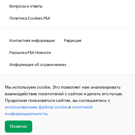
Вопросы и ответы
Политика Cookies РБК
Контактная информация
Редакция
Рассылка РБК Новости
Информация об ограничениях
Правовая информация
О соблюдении авторских прав
Мы используем cookie. Это позволяет нам анализировать
© АО «РОСБИЗНЕСКОНСАЛТИНГ»,
1995–2026.
Сообщения
и материалы информационного агентства «РБК»
взаимодействие посетителей с сайтом и делать его лучше.
(зарегистрировано Федеральной службой по надзору в сфере
Продолжая пользоваться сайтом, вы соглашаетесь с
связи, информационных технологий и массовых
использованием файлов cookie
и
политикой
коммуникаций (Роскомнадзор) 09.12.2015 за номером ИА
№ФС77-63848) сопровождаются пометкой «РБК». Отдельные
конфиденциальности
.
публикации могут содержать информацию,
не предназначенную для пользователей
до 18 лет.
companycardsfeedback@rbc.ru
Понятно
Добавить