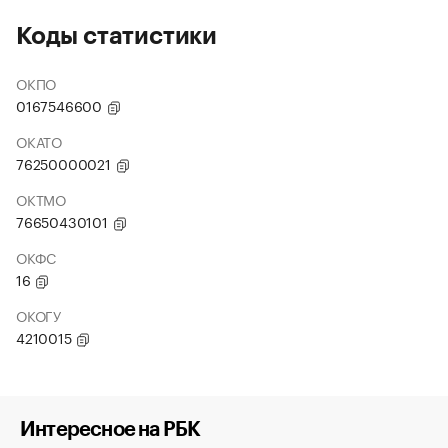
Коды статистики
ОКПО
0167546600
ОКАТО
76250000021
ОКТМО
76650430101
ОКФС
16
ОКОГУ
4210015
Интересное на РБК