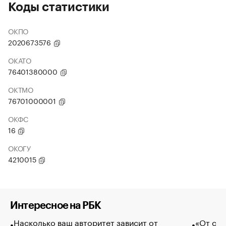
Коды статистики
ОКПО
2020673576
ОКАТО
76401380000
ОКТМО
76701000001
ОКФС
16
ОКОГУ
4210015
Интересное на РБК
Насколько ваш авторитет зависит от
«От спо