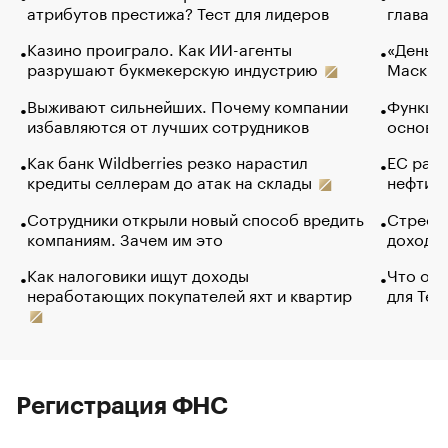
атрибутов престижа? Тест для лидеров
глава к
Казино проиграло. Как ИИ-агенты
«Деньги
разрушают букмекерскую индустрию
Маск в 
Выживают сильнейших. Почему компании
Функции
избавляются от лучших сотрудников
основ э
Как банк Wildberries резко нарастил
ЕС раз
кредиты селлерам до атак на склады
нефти —
Сотрудники открыли новый способ вредить
Стресс 
компаниям. Зачем им это
доходов
Как налоговики ищут доходы
Что обв
неработающих покупателей яхт и квартир
для Tel
Регистрация ФНС