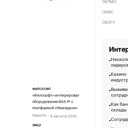
ОКТМО
ОКФС
ОКОГУ
Интер
Насколь
лидеро
Казино
индуст
Выжива
ФИЛОСОФТ
сотруд
«Философт» интегрировал
оборудование BAS-IP с
Как бан
платформой «Мажордом»
склады
Новость
6 августа 2026
Сотрудн
ЭМЦТ