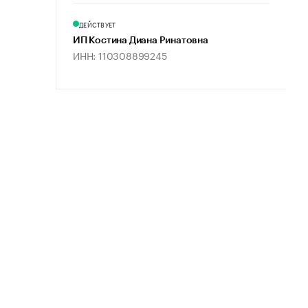
ДЕЙСТВУЕТ
ИП Костина Диана Ринатовна
ИНН: 110308899245