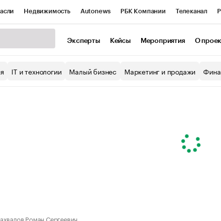
асли
Недвижимость
Autonews
РБК Компании
Телеканал
Р
К Курсы
РБК Life
Тренды
Визионеры
Национальные проекты
Эксперты
Кейсы
Мероприятия
О прое
уб
Исследования
Кредитные рейтинги
Франшизы
Газета
ия
IT и технологии
Малый бизнес
Маркетинг и продажи
Фина
Проверка контрагентов
Политика
Экономика
Бизнес
ы
ахвалов Роман Сергеевич