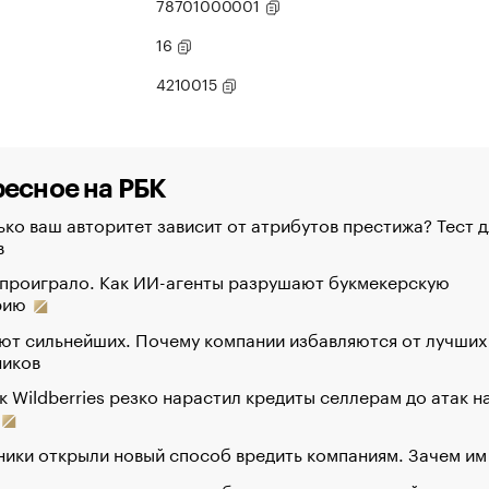
78701000001
16
4210015
есное на РБК
ко ваш авторитет зависит от атрибутов престижа? Тест д
в
 проиграло. Как ИИ-агенты разрушают букмекерскую
рию
ют сильнейших. Почему компании избавляются от лучших
ников
к Wildberries резко нарастил кредиты селлерам до атак н
ики открыли новый способ вредить компаниям. Зачем им