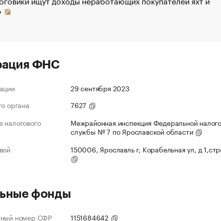
оговики ищут доходы неработающих покупателей яхт и
р
рация ФНС
ации
29 сентября 2023
го органа
7627
 налогового
Межрайонная инспекция Федеральной налог
службы № 7 по Ярославской области
вой
150006, Ярославль г, Корабельная ул, д 1,ст
ьные фонды
нный номер СФР
1151684642