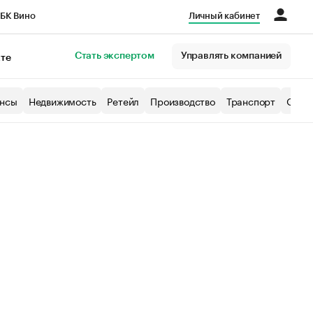
БК Вино
Личный кабинет
Город
Стать экспертом
Управлять компанией
кте
нсы
Недвижимость
Ретейл
Производство
Транспорт
Образ