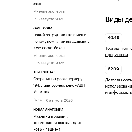
закон
Мнение эксперта
6 августа 2026
Виды д
OWL | СОВА
Новый сотрудник как клиент:
46.46
почему компании вкладываются
в welcome-боксы
Торговля опт
продукцией
Мнение эксперта
6 августа 2026
62.09
АВИ КЭПИТАЛ
Сохранить агроэкспортеру
Деятельность
194,5 млн рублей: кейс «АВИ
использовани
Кэпитал»
и информацио
Кейс
6 августа 2026
НОВАЯ АНАТОМИЯ
Мужчины пришли к
косметологу: как выглядит
новый пациент