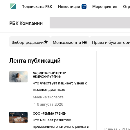
Подписка на РБК
Инвестиции
Мероприятия
Отр
Спорт
Школа управления РБК
РБК Образование
РБ
РБК Компании
Стиль
Крипто
РБК Бизнес-среда
Дискуссионный кл
Выбор редакции
Менеджмент и HR
Право и бухгалтер
Спецпроекты СПб
Конференции СПб
Спецпроекты
Технологии и медиа
Финансы
Рынок наличной валют
Лента публикаций
АО «ДЕЛОВОЙ ЦЕНТР
НЕЙРОХИРУРГИИ»
Что чувствует пациент, узнав о
тяжелом диагнозе
Мнение эксперта
6 августа 2026
ООО «РЕММА ТРЕЙД»
Что мешает развитию
премиального сырного рынка в
Главная
ИП Б