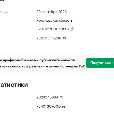
ации
29 сентября 2023
Ярославская область
323762700050997
760705175286
е профилем бизнеса и публикуйте новости
Получить дос
 узнаваемость и развивайте личный бренд на РБК
татистики
2026345864
78401387000