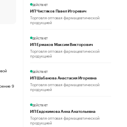
Что обвинения против Павла Дурова значат для Tele
ДЕЙСТВУЕТ
пользователей
ИП Чистяков Павел Игоревич
Торговля оптовая фармацевтической
продукцией
ДЕЙСТВУЕТ
ИП Ермаков Максим Викторович
Торговля оптовая фармацевтической
продукцией
овой
ДЕЙСТВУЕТ
ИП Шабанова Анастасия Игоревна
Торговля оптовая фармацевтической
роение 9
продукцией
ДЕЙСТВУЕТ
ИП Евдокимова Анна Анатольевна
Торговля оптовая фармацевтической
продукцией