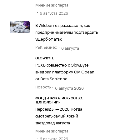
Мнение эксперта
6 августа 2026
В Wildberries рассказали, как
предпринимателям подтвердить
ущерб от атак
РБК Бизнес
6 августа
GLOWBYTE
РСХБ совместно с GlowByte
внедрил платформу CM Ocean
от Data Sapience
Новость
6 августа 2026
ФОНД «НАУКА. ИСКУССТВО.
ТЕХНОЛОГИИ»
Персеиды — 2026: когда
смотреть самый яркий
звездопад августа
Мнение эксперта
6 августа 2026