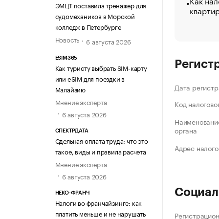
Как нал
ЭМЦТ поставила тренажер для
кварти
судомехаников в Морской
колледж в Петербурге
Новость
6 августа 2026
ESIM365
Регист
Как туристу выбрать SIM-карту
или eSIM для поездки в
Дата регистр
Малайзию
Мнение эксперта
Код налогово
6 августа 2026
Наименование
органа
СПЕКТРДАТА
Сдельная оплата труда: что это
Адрес налого
такое, виды и правила расчета
Мнение эксперта
6 августа 2026
Социал
НЕКО-ФРАНЧ
Налоги во франчайзинге: как
платить меньше и не нарушать
Регистрацио