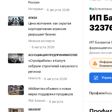
России
Интервью
6 августа 2026
ДЕЙСТВУЕТ
ОБНО
ИП Б
АПКБК
Цена молчания: как скрытая
3237
корпоративная агрессия
разрушает бизнес
Мнение эксперта
ИП Бахвалов 
6 августа 2026
фармацевтич
Данные получен
АССОЦИАЦИЯ ПРЕДПРИНИМАТЕЛЕЙ
«Стройдебаты» в Калуге
Информац
Компания
собрали строителей калужского
региона
Новость
6 августа 2026
Управ
Wildberries объявил о новых
мерах поддержки продавцов
Профиль
Виды
РБК Бизнес
6 августа
SMARENT
Профи