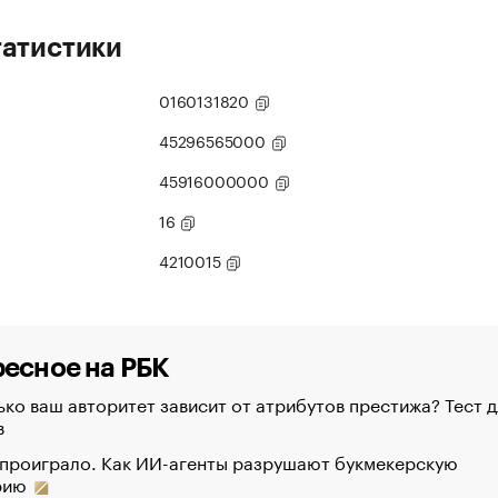
татистики
0160131820
45296565000
45916000000
16
4210015
есное на РБК
ко ваш авторитет зависит от атрибутов престижа? Тест д
в
 проиграло. Как ИИ-агенты разрушают букмекерскую
рию