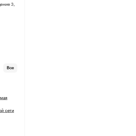
ение 3,
Все
емая
й сети