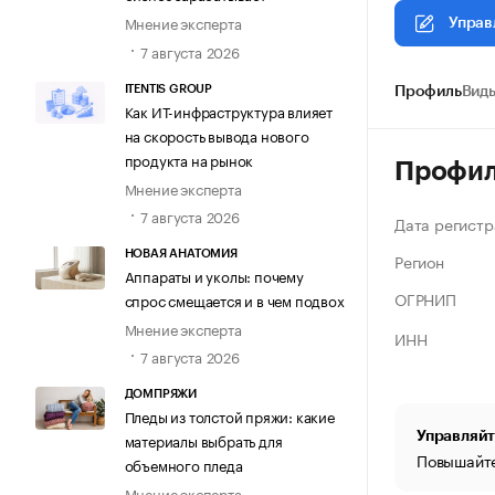
Мнение эксперта
Управ
7 августа 2026
ITENTIS GROUP
Профиль
Виды
Как ИТ-инфраструктура влияет
на скорость вывода нового
продукта на рынок
Профи
Мнение эксперта
7 августа 2026
Дата регистр
НОВАЯ АНАТОМИЯ
Регион
Аппараты и уколы: почему
ОГРНИП
спрос смещается и в чем подвох
Мнение эксперта
ИНН
7 августа 2026
ДОМПРЯЖИ
Пледы из толстой пряжи: какие
Управляйт
материалы выбрать для
Повышайте
объемного пледа
Мнение эксперта