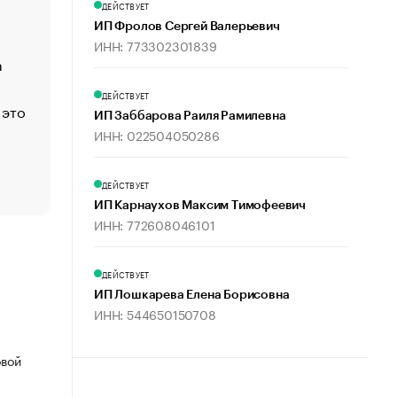
ДЕЙСТВУЕТ
Функции менеджмента: пять ключевых основ эффект
ИП Фролов Сергей Валерьевич
управления
ИНН: 773302301839
а
ЕС разрешил конфискацию российской нефти — чем
Москва
ДЕЙСТВУЕТ
 это
Стресс обеспеченных людей: почему рост доходов 
ИП Заббарова Раиля Рамилевна
счастья
ИНН: 022504050286
Что обвинения против Павла Дурова значат для Tele
пользователей
ДЕЙСТВУЕТ
ИП Карнаухов Максим Тимофеевич
ИНН: 772608046101
ДЕЙСТВУЕТ
ИП Лошкарева Елена Борисовна
ИНН: 544650150708
овой