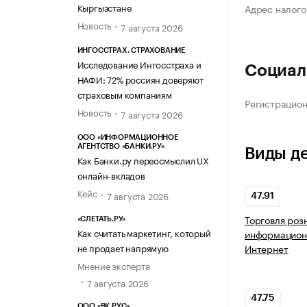
Кыргызстане
Адрес налого
Новость
7 августа 2026
ИНГОССТРАХ. СТРАХОВАНИЕ
Исследование Ингосстраха и
Социал
НАФИ: 72% россиян доверяют
страховым компаниям
Регистрацио
Новость
7 августа 2026
ООО «ИНФОРМАЦИОННОЕ
АГЕНТСТВО «БАНКИ.РУ»
Виды д
Как Банки.ру переосмыслил UX
онлайн-вкладов
Кейс
7 августа 2026
47.91
Торговля роз
«СЛЕТАТЬ.РУ»
Как считать маркетинг, который
информацион
не продает напрямую
Интернет
Мнение эксперта
7 августа 2026
47.75
ООО «ВК РУС»