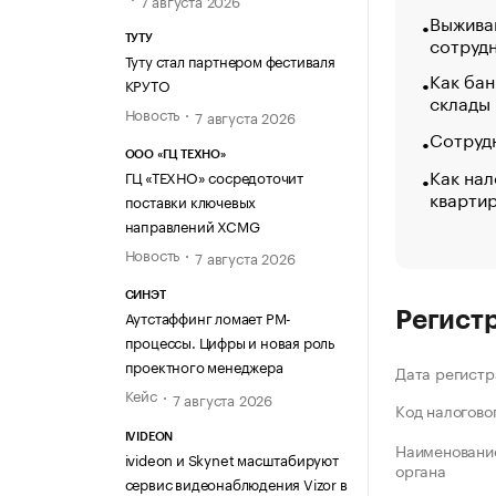
Выжива
сотруд
ТУТУ
Туту стал партнером фестиваля
Как бан
КРУТО
склады
Новость
7 августа 2026
Сотрудн
ООО «ГЦ ТЕХНО»
Как нал
ГЦ «ТЕХНО» сосредоточит
кварти
поставки ключевых
направлений XCMG
Новость
7 августа 2026
СИНЭТ
Аутстаффинг ломает PM-
Регист
процессы. Цифры и новая роль
проектного менеджера
Дата регистр
Кейс
7 августа 2026
Код налогово
IVIDEON
Наименование
ivideon и Skynet масштабируют
органа
сервис видеонаблюдения Vizor в