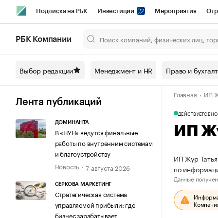
Подписка на РБК
Инвестиции
Мероприятия
Отр
Спорт
Школа управления РБК
РБК Образование
РБ
РБК Компании
Город
Стиль
Крипто
РБК Бизнес-среда
Дискусси
Выбор редакции
Менеджмент и HR
Право и бухгал
Спецпроекты СПб
Конференции СПб
Спецпроекты
Главная
ИП Ж
Технологии и медиа
Финансы
Рынок наличной валют
Лента публикаций
ДЕЙСТВУЕТ
ОБНО
ДОМИНАНТА
ИП Ж
В «НУН» ведутся финальные
работы по внутренним системам
и благоустройству
ИП Жур Татья
Новость
7 августа 2026
по информац
Данные получен
СЕРКОВА МАРКЕТИНГ
Стратегическая система
Информац
Компания
управляемой прибыли: где
бизнес зарабатывает