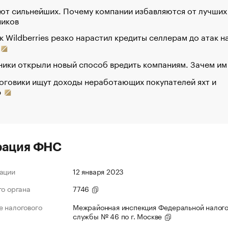
ют сильнейших. Почему компании избавляются от лучших
ников
к Wildberries резко нарастил кредиты селлерам до атак н
ики открыли новый способ вредить компаниям. Зачем им
оговики ищут доходы неработающих покупателей яхт и
р
рация ФНС
ации
12 января 2023
го органа
7746
 налогового
Межрайонная инспекция Федеральной налог
службы № 46 по г. Москве