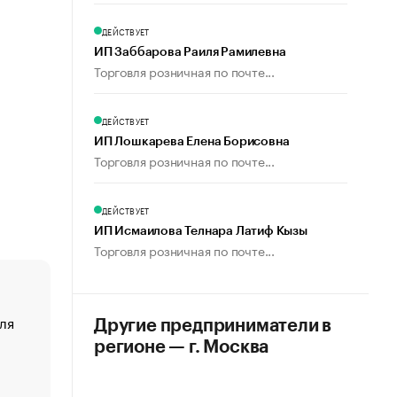
ДЕЙСТВУЕТ
ИП Заббарова Раиля Рамилевна
Торговля розничная по почте...
ДЕЙСТВУЕТ
ИП Лошкарева Елена Борисовна
Торговля розничная по почте...
ДЕЙСТВУЕТ
ИП Исмаилова Телнара Латиф Кызы
Торговля розничная по почте...
ля
«От спорта тело стареет иначе». Как живет глава ко
Другие предприниматели в
создавшей GTA
регионе — г. Москва
«Деньги будут не нужны»: что рассказал Маск в инт
Economist