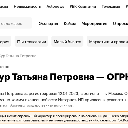
асли
Недвижимость
Autonews
РБК Компании
Телеканал
Р
К Курсы
РБК Life
Тренды
Визионеры
Национальные проекты
Эксперты
Кейсы
Мероприятия
О прое
онный клуб
Исследования
Кредитные рейтинги
Франшизы
Г
терия
IT и технологии
Малый бизнес
Маркетинг и прода
Проверка контрагентов
Политика
Экономика
Бизнес
ур Татьяна Петровна
ы
ВЛЕНО
ур Татьяна Петровна — ОГ
на Петровна зарегистрирован 12.01.2023, в регионе — г. Москва. О
ионно-коммуникационной сети Интернет. ИП присвоены реквизит
ы из публичных государственных источников.
ия носит справочный характер и сгенерирована на основании данных из откр
 не является пользователем и не имеет деловых отношений с сервисом РБК Ко