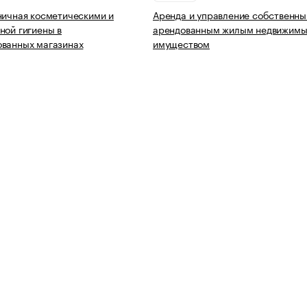
ничная косметическими и
Аренда и управление собственны
ной гигиены в
арендованным жилым недвижим
ованных магазинах
имуществом