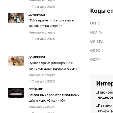
7 августа 2026
Коды с
ДОМПРЯЖИ
ПАН в пряже: что это значит и
ОКПО
как влияет на изделие
ОКАТО
Мнение эксперта
7 августа 2026
ОКТМО
ОКФС
ДОМПРЯЖИ
ОКОГУ
Лучшая пряжа для корзинок:
какие материалы держат форму
Мнение эксперта
7 августа 2026
Интер
СПЕЦАЙТИ
Насколь
От сильных проектов к сильному
лидеро
сайту: кейс «Студии Ю»
Казино
Клиентский кейс
индуст
7 августа 2026