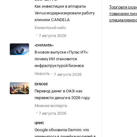
Как инвестиции в аппараты
Торговля роз
Venus модернизировали работу
товарами лич
клиники CANDELA
специализир
Клиентский кейс
7 августа 2026
«ОНЛАНТА»
В новом выпуске «Пульс ИТ»:
почему ИИ становится
инфраструктурой бизнеса
Новость
7 августа 2026
EXNODE
Перевод денег в ОАЭ: как
перевести деньги в 2026 году
Мнение эксперта
7 августа 2026
ЦНИС
Google обновила Gemini: что
изменилось в линейке моделей в