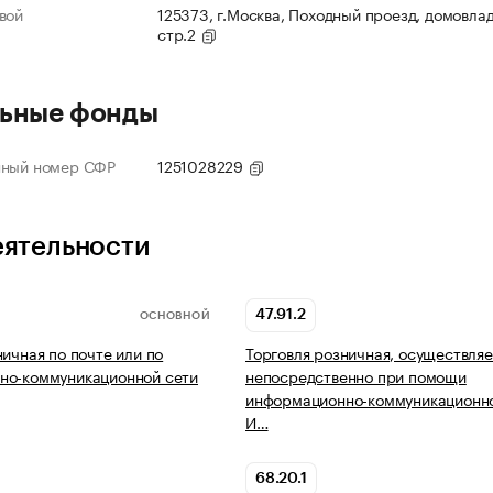
вой
125373, г.Москва, Походный проезд, домовлад
стр.2
ьные фонды
нный номер СФР
1251028229
еятельности
47.91.2
ОСНОВНОЙ
ничная по почте или по
Торговля розничная, осуществля
но-коммуникационной сети
непосредственно при помощи
информационно-коммуникационно
И…
68.20.1