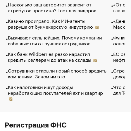
Насколько ваш авторитет зависит от
«От спо
атрибутов престижа? Тест для лидеров
глава к
Казино проиграло. Как ИИ-агенты
«Деньги
разрушают букмекерскую индустрию
Маск в 
Выживают сильнейших. Почему компании
Функции
избавляются от лучших сотрудников
основ э
Как банк Wildberries резко нарастил
ЕС раз
кредиты селлерам до атак на склады
нефти —
Сотрудники открыли новый способ вредить
Стресс 
компаниям. Зачем им это
доходов
Как налоговики ищут доходы
Что обв
неработающих покупателей яхт и квартир
для Tel
Регистрация ФНС