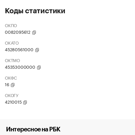
Коды статистики
ОКПО
0082095612
ОКАТО
45280561000
ОКТМО
45353000000
ОКФС
16
ОКОГУ
4210015
Интересное на РБК