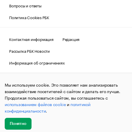
Вопросы и ответы
Политика Cookies РБК
Контактная информация
Редакция
Рассылка РБК Новости
Информация об ограничениях
Правовая информация
О соблюдении авторских прав
Мы используем cookie. Это позволяет нам анализировать
© АО «РОСБИЗНЕСКОНСАЛТИНГ»,
1995–2026.
Сообщения
и материалы информационного агентства «РБК»
взаимодействие посетителей с сайтом и делать его лучше.
(зарегистрировано Федеральной службой по надзору в сфере
Продолжая пользоваться сайтом, вы соглашаетесь с
связи, информационных технологий и массовых
использованием файлов cookie
и
политикой
коммуникаций (Роскомнадзор) 09.12.2015 за номером ИА
№ФС77-63848) сопровождаются пометкой «РБК». Отдельные
конфиденциальности
.
публикации могут содержать информацию,
не предназначенную для пользователей
до 18 лет.
companycardsfeedback@rbc.ru
Понятно
Добавить