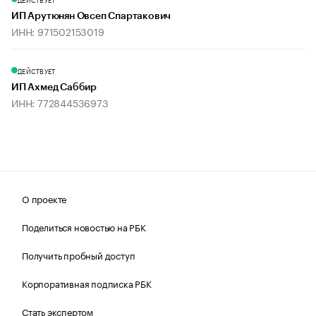
ИП Арутюнян Овсеп Спартакович
ИНН: 971502153019
ДЕЙСТВУЕТ
ИП Ахмед Саббир
ИНН: 772844536973
О проекте
Поделиться новостью на РБК
Получить пробный доступ
Корпоративная подписка РБК
Стать экспертом