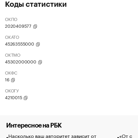
Коды статистики
ОКПО
2020409577
ОКАТО
45263555000
ОКТМО
45302000000
ОКФС
16
ОКОГУ
4210015
Интересное на РБК
Насколько ваш авторитет зависит от
«От спо