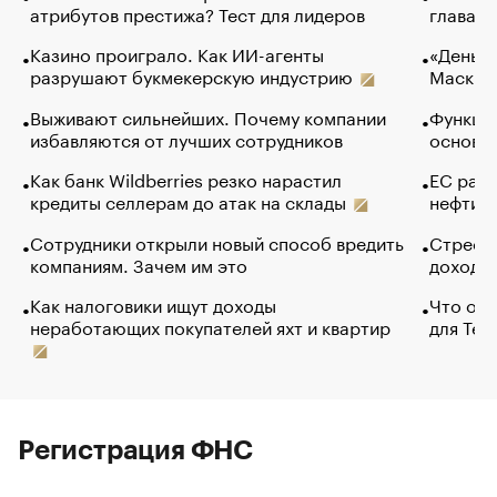
атрибутов престижа? Тест для лидеров
глава к
Казино проиграло. Как ИИ-агенты
«Деньги
разрушают букмекерскую индустрию
Маск в 
Выживают сильнейших. Почему компании
Функции
избавляются от лучших сотрудников
основ э
Как банк Wildberries резко нарастил
ЕС раз
кредиты селлерам до атак на склады
нефти —
Сотрудники открыли новый способ вредить
Стресс 
компаниям. Зачем им это
доходов
Как налоговики ищут доходы
Что обв
неработающих покупателей яхт и квартир
для Tel
Регистрация ФНС