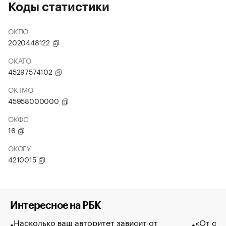
Коды статистики
ОКПО
2020448122
ОКАТО
45297574102
ОКТМО
45958000000
ОКФС
16
ОКОГУ
4210015
Интересное на РБК
Насколько ваш авторитет зависит от
«От спо