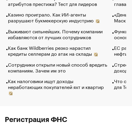
атрибутов престижа? Тест для лидеров
глава к
Казино проиграло. Как ИИ-агенты
«Деньги
разрушают букмекерскую индустрию
Маск в 
Выживают сильнейших. Почему компании
Функции
избавляются от лучших сотрудников
основ э
Как банк Wildberries резко нарастил
ЕС раз
кредиты селлерам до атак на склады
нефти —
Сотрудники открыли новый способ вредить
Стресс 
компаниям. Зачем им это
доходов
Как налоговики ищут доходы
Что обв
неработающих покупателей яхт и квартир
для Tel
Регистрация ФНС