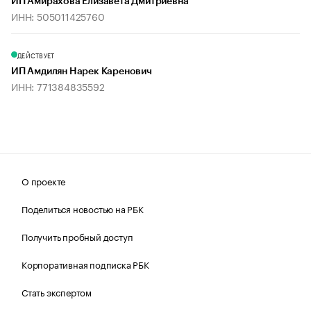
ИП Амирахова Елизавета Дмитриевна
ИНН: 505011425760
ДЕЙСТВУЕТ
ИП Амдилян Нарек Каренович
ИНН: 771384835592
О проекте
Поделиться новостью на РБК
Получить пробный доступ
Корпоративная подписка РБК
Стать экспертом