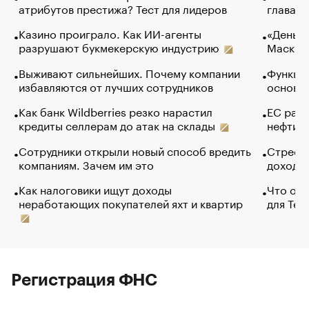
атрибутов престижа? Тест для лидеров
глава к
Казино проиграло. Как ИИ-агенты
«Деньги
разрушают букмекерскую индустрию
Маск в 
Выживают сильнейших. Почему компании
Функции
избавляются от лучших сотрудников
основ э
Как банк Wildberries резко нарастил
ЕС раз
кредиты селлерам до атак на склады
нефти —
Сотрудники открыли новый способ вредить
Стресс 
компаниям. Зачем им это
доходов
Как налоговики ищут доходы
Что обв
неработающих покупателей яхт и квартир
для Tel
Регистрация ФНС