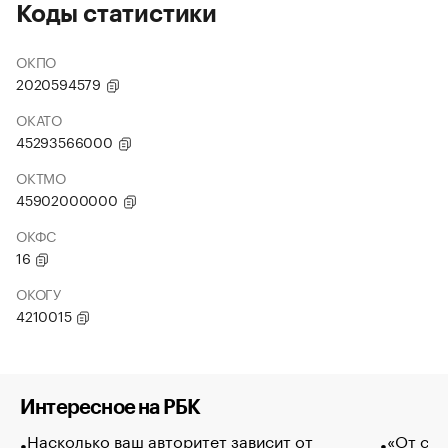
Коды статистики
ОКПО
2020594579
ОКАТО
45293566000
ОКТМО
45902000000
ОКФС
16
ОКОГУ
4210015
Интересное на РБК
Насколько ваш авторитет зависит от
«От спо