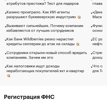
атрибутов престижа? Тест для лидеров
глава к
Казино проиграло. Как ИИ-агенты
«Деньги
разрушают букмекерскую индустрию
Маск в 
Выживают сильнейших. Почему компании
Функции
избавляются от лучших сотрудников
основ э
Как банк Wildberries резко нарастил
ЕС раз
кредиты селлерам до атак на склады
нефти —
Сотрудники открыли новый способ вредить
Стресс 
компаниям. Зачем им это
доходов
Как налоговики ищут доходы
Что обв
неработающих покупателей яхт и квартир
для Tel
Регистрация ФНС