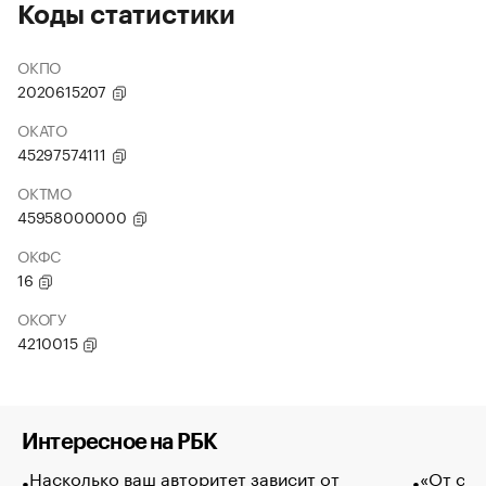
Коды статистики
ОКПО
2020615207
ОКАТО
45297574111
ОКТМО
45958000000
ОКФС
16
ОКОГУ
4210015
Интересное на РБК
Насколько ваш авторитет зависит от
«От спо