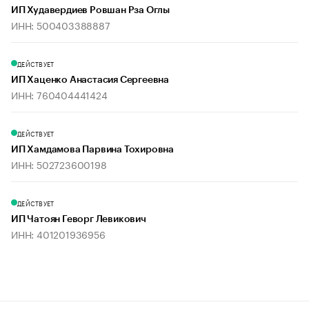
ИП Худавердиев Ровшан Рза Оглы
ИНН: 500403388887
ДЕЙСТВУЕТ
ИП Хаценко Анастасия Сергеевна
ИНН: 760404441424
ДЕЙСТВУЕТ
ИП Хамдамова Парвина Тохировна
ИНН: 502723600198
ДЕЙСТВУЕТ
ИП Чатоян Геворг Левикович
ИНН: 401201936956