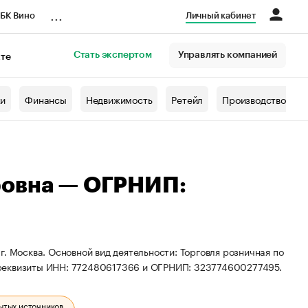
...
БК Вино
Личный кабинет
Стать экспертом
Управлять компанией
кте
азета
жи
Финансы
Недвижимость
Ретейл
Производство
ровна — ОГРНИП:
. Москва. Основной вид деятельности: Торговля розничная по
 реквизиты ИНН: 772480617366 и ОГРНИП: 323774600277495.
ытых источников.