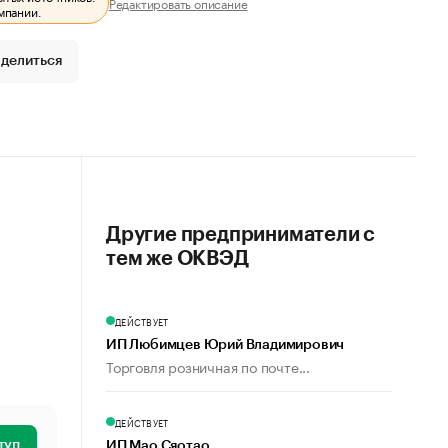
Редактировать описание
мпании.
делиться
Другие предприниматели с
тем же ОКВЭД
ДЕЙСТВУЕТ
ИП Любимцев Юрий Владимирович
Торговля розничная по почте...
ДЕЙСТВУЕТ
туп
ИП Мао Сяотао