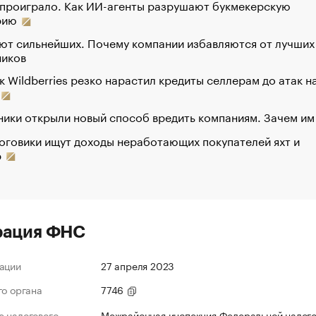
 проиграло. Как ИИ-агенты разрушают букмекерскую
рию
ют сильнейших. Почему компании избавляются от лучших
ников
к Wildberries резко нарастил кредиты селлерам до атак н
ики открыли новый способ вредить компаниям. Зачем им
оговики ищут доходы неработающих покупателей яхт и
р
рация ФНС
ации
27 апреля 2023
го органа
7746
 налогового
Межрайонная инспекция Федеральной налог