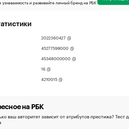
 узнаваемость и развивайте личный бренд на РБК
татистики
2022360427
45277598000
45348000000
16
4210015
есное на РБК
ко ваш авторитет зависит от атрибутов престижа? Тест д
в