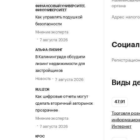
органа
ФИНАНСОВЫЙ УНИВЕРСИТЕТ,
ФИНУНИВЕРСИТЕТ
Адрес налого
Как управлять подушкой
безопасности
Мнение эксперта
7 августа 2026
Социал
АЛЬФА-ЛИЗИНГ
В Калининграде обсудили
Регистрацио
лизинг недвижимости для
застройщиков
Новость
7 августа 2026
Виды д
RULIZOR
Как цифровые отчеты могут
сделать вторичный авторынок
47.91
прозрачнее
Торговля роз
Мнение эксперта
информацион
Интернет
7 августа 2026
КРОС