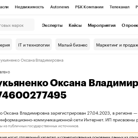
асли
Недвижимость
Autonews
РБК Компании
Телеканал
Р
К Курсы
РБК Life
Тренды
Визионеры
Национальные проекты
Эксперты
Кейсы
Мероприятия
О прое
онный клуб
Исследования
Кредитные рейтинги
Франшизы
Г
терия
IT и технологии
Малый бизнес
Маркетинг и прода
Проверка контрагентов
Политика
Экономика
Бизнес
укьяненко Оксана Владимировна
ы
ВЛЕНО
укьяненко Оксана Владими
74600277495
о Оксана Владимировна зарегистрирован 27.04.2023, в регионе — г
 информационно-коммуникационной сети Интернет. ИП присвоены
ы из публичных государственных источников.
ия носит справочный характер и сгенерирована на основании данных из откр