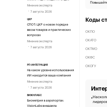
Повышайте
Мнение эксперта
7 августа 2026
Коды с
ЦКР
СПОТ: ЦКР о новом порядке
ввоза товаров и практических
ОКПО
вопросах
ОКАТО
Мнение эксперта
7 августа 2026
ОКТМО
ОКФС
ОКОГУ
РП-ИНТЕГРАЦИЯ
На каком уровне использования
ИИ находится ваша компания
Мнение эксперта
7 августа 2026
Интер
Насколь
ВИЖНЛАБС
Биометрия в аэропортах:
лидеро
VisionLabs внедрила