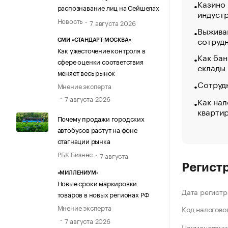
Казино
распознавание лиц на Сейшелах
индуст
Новость
7 августа 2026
Выжива
сотруд
СМИ «СТАНДАРТ-МОСКВА»
Как ужесточение контроля в
Как бан
сфере оценки соответствия
склады
меняет весь рынок
Сотрудн
Мнение эксперта
7 августа 2026
Как нал
кварти
Почему продажи городских
автобусов растут на фоне
стагнации рынка
РБК Бизнес
7 августа
Регист
«МИЛЛЕНИУМ»
Новые сроки маркировки
Дата регистр
товаров в новых регионах РФ
Мнение эксперта
Код налогово
7 августа 2026
Наименование