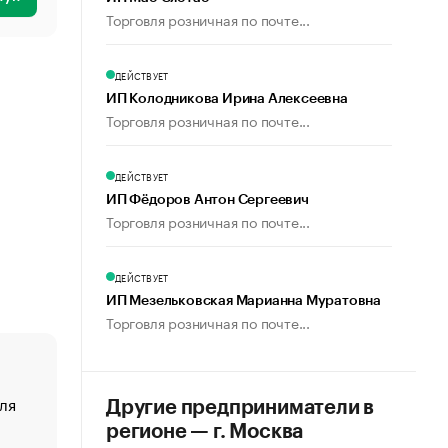
Торговля розничная по почте...
ДЕЙСТВУЕТ
ИП Колодникова Ирина Алексеевна
Торговля розничная по почте...
ДЕЙСТВУЕТ
ИП Фёдоров Антон Сергеевич
Торговля розничная по почте...
ДЕЙСТВУЕТ
ИП Мезельковская Марианна Муратовна
Торговля розничная по почте...
ля
«От спорта тело стареет иначе». Как живет глава ко
Другие предприниматели в
создавшей GTA
регионе — г. Москва