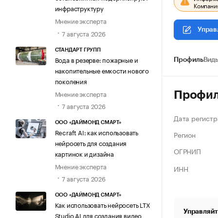
Компания
инфраструктуру
Мнение эксперта
Управ
7 августа 2026
СТАНДАРТ ГРУПП
Вода в резерве: пожарные и
Профиль
Виды
накопительные емкости нового
поколения
Мнение эксперта
Профи
7 августа 2026
Дата регистр
ООО «ДАЙМОНД СМАРТ»
Recraft AI: как использовать
Регион
нейросеть для создания
ОГРНИП
картинок и дизайна
Мнение эксперта
ИНН
7 августа 2026
ООО «ДАЙМОНД СМАРТ»
Как использовать нейросеть LTX
Управляйт
Studio AI для создания видео