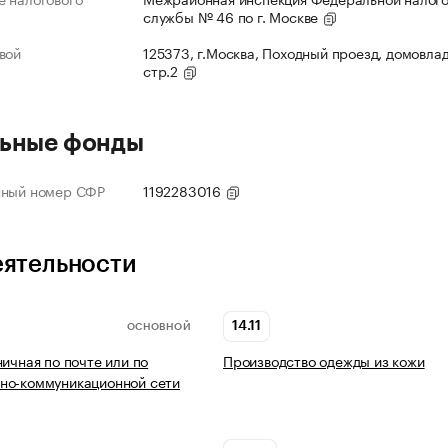
службы № 46 по г. Москве
вой
125373, г.Москва, Походный проезд, домовлад
стр.2
ьные фонды
нный номер СФР
1192283016
еятельности
14.11
ОСНОВНОЙ
ничная по почте или по
Производство одежды из кожи
но-коммуникационной сети