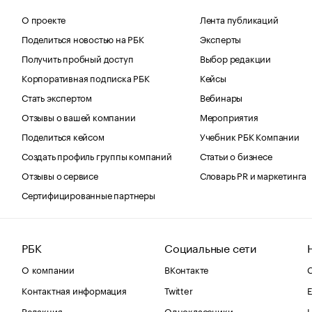
О проекте
Лента публикаций
Поделиться новостью на РБК
Эксперты
Получить пробный доступ
Выбор редакции
Корпоративная подписка РБК
Кейсы
Стать экспертом
Вебинары
Отзывы о вашей компании
Мероприятия
Поделиться кейсом
Учебник РБК Компании
Создать профиль группы компаний
Статьи о бизнесе
Отзывы о сервисе
Словарь PR и маркетинга
Сертифицированные партнеры
РБК
Социальные сети
О компании
ВКонтакте
С
Контактная информация
Twitter
Е
Редакция
Одноклассники