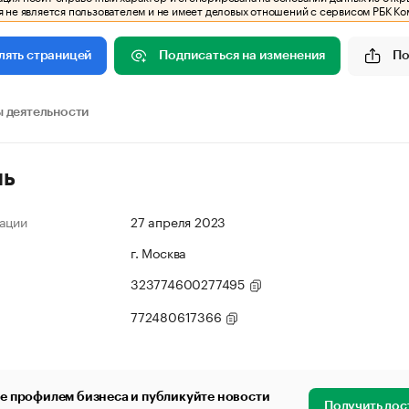
 не является пользователем и не имеет деловых отношений с сервисом РБК Ко
Подписаться на изменения
По
лять страницей
 деятельности
ль
ации
27 апреля 2023
г. Москва
323774600277495
772480617366
е профилем бизнеса и публикуйте новости
Получить дос