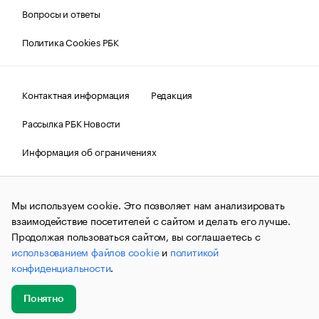
Вопросы и ответы
Политика Cookies РБК
Контактная информация
Редакция
Рассылка РБК Новости
Информация об ограничениях
Правовая информация
О соблюдении авторских прав
Мы используем cookie. Это позволяет нам анализировать
© АО «РОСБИЗНЕСКОНСАЛТИНГ»,
1995–2026.
Сообщения
и материалы информационного агентства «РБК»
взаимодействие посетителей с сайтом и делать его лучше.
(зарегистрировано Федеральной службой по надзору в сфере
Продолжая пользоваться сайтом, вы соглашаетесь с
связи, информационных технологий и массовых
использованием файлов cookie
и
политикой
коммуникаций (Роскомнадзор) 09.12.2015 за номером ИА
№ФС77-63848) сопровождаются пометкой «РБК». Отдельные
конфиденциальности
.
публикации могут содержать информацию,
не предназначенную для пользователей
до 18 лет.
companycardsfeedback@rbc.ru
Понятно
Добавить