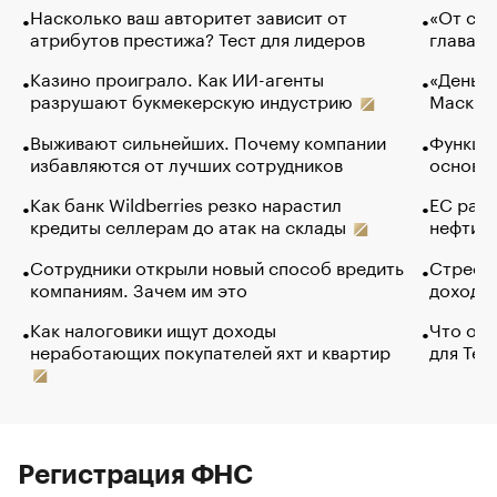
Насколько ваш авторитет зависит от
«От спо
атрибутов престижа? Тест для лидеров
глава к
Казино проиграло. Как ИИ-агенты
«Деньги
разрушают букмекерскую индустрию
Маск в 
Выживают сильнейших. Почему компании
Функции
избавляются от лучших сотрудников
основ э
Как банк Wildberries резко нарастил
ЕС раз
кредиты селлерам до атак на склады
нефти —
Сотрудники открыли новый способ вредить
Стресс 
компаниям. Зачем им это
доходов
Как налоговики ищут доходы
Что обв
неработающих покупателей яхт и квартир
для Tel
Регистрация ФНС