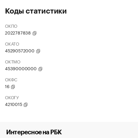
Коды статистики
ОКПО
2022787838
ОКАТО
45290572000
ОКТМО
45390000000
ОКФС
16
ОКОГУ
4210015
Интересное на РБК