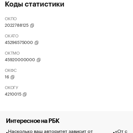
Коды статистики
ОКПО
2022788125
ОКАТО
45296575000
ОКТМО
45920000000
ОКФС
16
ОКОГУ
4210015
Интересное на РБК
Насколько ваш авторитет зависит от
«От спо