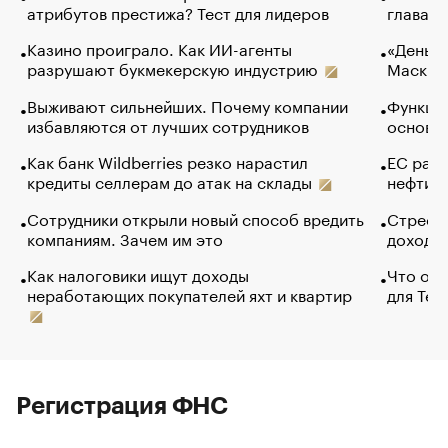
атрибутов престижа? Тест для лидеров
глава к
Казино проиграло. Как ИИ-агенты
«Деньги
разрушают букмекерскую индустрию
Маск в 
Выживают сильнейших. Почему компании
Функции
избавляются от лучших сотрудников
основ э
Как банк Wildberries резко нарастил
ЕС раз
кредиты селлерам до атак на склады
нефти —
Сотрудники открыли новый способ вредить
Стресс 
компаниям. Зачем им это
доходов
Как налоговики ищут доходы
Что обв
неработающих покупателей яхт и квартир
для Tel
Регистрация ФНС