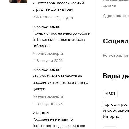
кинотеатров назвали «самый
органа
страшный день» в году
Адрес налого
РБК Бизнес
8 августа
RUSSIFICATION.RU
Почему спрос на электромобили
из Китая смещается в сторону
Социал
гибридов
Мнение эксперта
Регистрацио
8 августа 2026
RUSSIFICATION.RU
Виды д
Как Volkswagen вернулся на
российский рынок без единого
дилера
47.91
Мнение эксперта
8 августа 2026
Торговля роз
информацион
VESPERFIN
Интернет
Россияне не мечтают о
богатстве: что для нас важнее