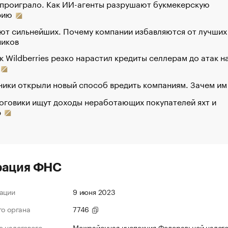
 проиграло. Как ИИ-агенты разрушают букмекерскую
рию
ют сильнейших. Почему компании избавляются от лучших
ников
к Wildberries резко нарастил кредиты селлерам до атак н
ики открыли новый способ вредить компаниям. Зачем им
оговики ищут доходы неработающих покупателей яхт и
р
рация ФНС
ации
9 июня 2023
го органа
7746
 налогового
Межрайонная инспекция Федеральной налог