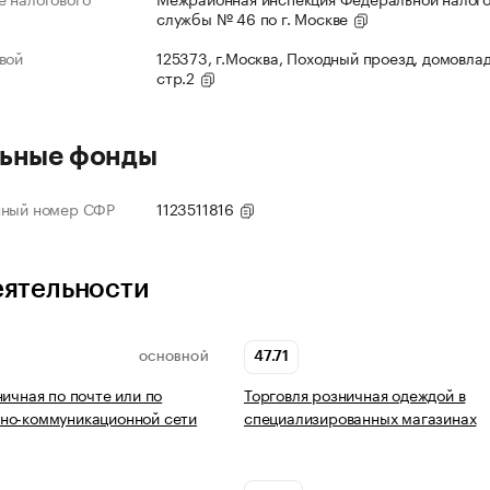
службы № 46 по г. Москве
вой
125373, г.Москва, Походный проезд, домовлад
стр.2
ьные фонды
нный номер СФР
1123511816
еятельности
47.71
ОСНОВНОЙ
ничная по почте или по
Торговля розничная одеждой в
но-коммуникационной сети
специализированных магазинах