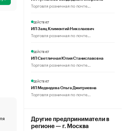
Торговля розничная по почте...
ДЕЙСТВУЕТ
ИП Заяц Климентий Николаевич
Торговля розничная по почте...
ДЕЙСТВУЕТ
ИП Светличная Юлия Станиславовна
Торговля розничная по почте...
ДЕЙСТВУЕТ
ИП Медведева Ольга Дмитриевна
Торговля розничная по почте...
ля
«От спорта тело стареет иначе». Как живет глава ко
Другие предприниматели в
создавшей GTA
регионе — г. Москва