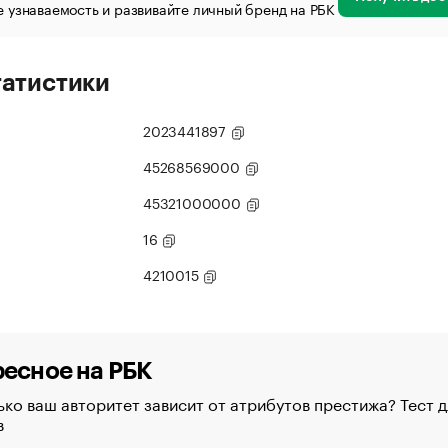
 узнаваемость и развивайте личный бренд на РБК
татистики
2023441897
45268569000
45321000000
16
4210015
есное на РБК
ко ваш авторитет зависит от атрибутов престижа? Тест д
в