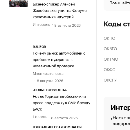
Повышайте
Бизнес-спикер Алексей
Жолобов выступил на Форуме
креативных индустрий
Коды с
Интервью
8 августа 2026
ОКПО
ОКАТО
RULIZOR
Почему рынок автомобилей с
ОКТМО
пробегом нуждается в
независимой проверке
ОКФС
Мнение эксперта
ОКОГУ
8 августа 2026
«НОВЫЕ ГОРИЗОНТЫ»
Новые Горизонты обеспечили
пресс-поддержку в СМИ бренду
Интер
БАСК
Насколь
Новость
8 августа 2026
лидеро
КОНСАЛТИНГОВАЯ КОМПАНИЯ