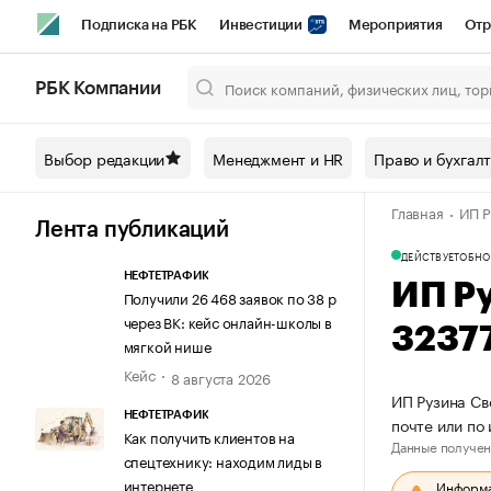
Подписка на РБК
Инвестиции
Мероприятия
Отр
Спорт
Школа управления РБК
РБК Образование
РБ
РБК Компании
Город
Стиль
Крипто
РБК Бизнес-среда
Дискусси
Выбор редакции
Менеджмент и HR
Право и бухгал
Спецпроекты СПб
Конференции СПб
Спецпроекты
Главная
ИП Р
Технологии и медиа
Финансы
Рынок наличной валют
Лента публикаций
ДЕЙСТВУЕТ
ОБНО
НЕФТЕТРАФИК
ИП Р
Получили 26 468 заявок по 38 р
через ВК: кейс онлайн-школы в
3237
мягкой нише
Кейс
8 августа 2026
ИП Рузина Св
НЕФТЕТРАФИК
почте или по
Как получить клиентов на
Данные получен
спецтехнику: находим лиды в
интернете
Информац