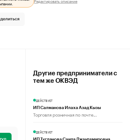
Редактировать описание
мпании.
делиться
Другие предприниматели с
тем же ОКВЭД
ДЕЙСТВУЕТ
ИП Салманова Илаха Азад Кызы
Торговля розничная по почте...
ДЕЙСТВУЕТ
туп
ИП Тугланова Саида Джантемировна