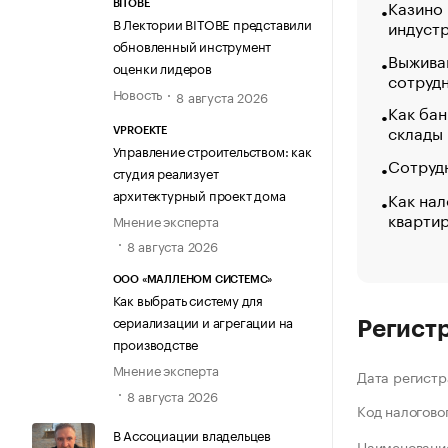
Казино
BITOBE
В Лектории BITOBE представили
индуст
обновленный инструмент
Выжива
оценки лидеров
сотруд
Новость
8 августа 2026
Как бан
склады
VPROEKTE
Управление строительством: как
Сотрудн
студия реализует
архитектурный проект дома
Как нал
кварти
Мнение эксперта
8 августа 2026
ООО «МАЛЛЕНОМ СИСТЕМС»
Как выбрать систему для
сериализации и агрегации на
Регист
производстве
Мнение эксперта
Дата регистр
8 августа 2026
Код налогово
В Ассоциации владельцев
Наименование