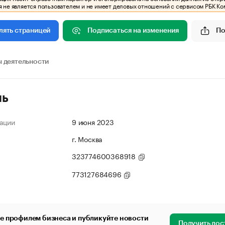
 не является пользователем и не имеет деловых отношений с сервисом РБК Ко
Подписаться на изменения
По
лять страницей
 деятельности
ль
ации
9 июня 2023
г. Москва
323774600368918
773127684696
е профилем бизнеса и публикуйте новости
Получить дос