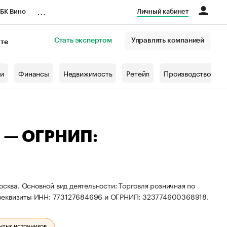
...
БК Вино
Личный кабинет
Стать экспертом
Управлять компанией
кте
азета
жи
Финансы
Недвижимость
Ретейл
Производство
а — ОГРНИП:
осква. Основной вид деятельности: Торговля розничная по
 реквизиты ИНН: 773127684696 и ОГРНИП: 323774600368918.
ытых источников.