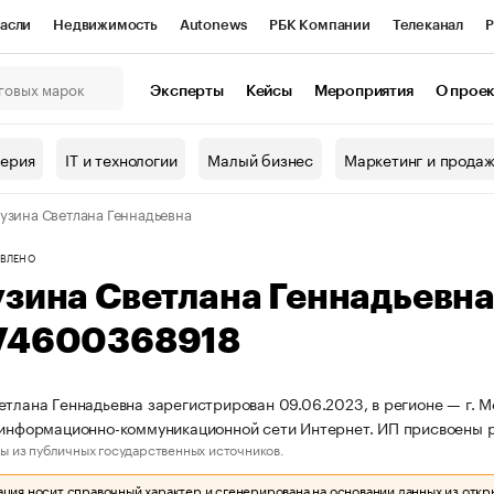
асли
Недвижимость
Autonews
РБК Компании
Телеканал
Р
К Курсы
РБК Life
Тренды
Визионеры
Национальные проекты
Эксперты
Кейсы
Мероприятия
О прое
онный клуб
Исследования
Кредитные рейтинги
Франшизы
Г
терия
IT и технологии
Малый бизнес
Маркетинг и прода
Проверка контрагентов
Политика
Экономика
Бизнес
узина Светлана Геннадьевна
ы
ВЛЕНО
узина Светлана Геннадьевн
74600368918
етлана Геннадьевна зарегистрирован 09.06.2023, в регионе — г. М
 информационно-коммуникационной сети Интернет. ИП присвоены
ы из публичных государственных источников.
ия носит справочный характер и сгенерирована на основании данных из откр