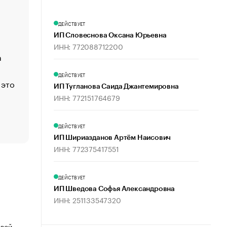
«Деньги будут не нужны»: что рассказал Маск в инт
Economist
ДЕЙСТВУЕТ
Функции менеджмента: пять ключевых основ эффект
ИП Словеснова Оксана Юрьевна
управления
ИНН: 772088712200
а
ЕС разрешил конфискацию российской нефти — чем
Москва
ДЕЙСТВУЕТ
 это
Стресс обеспеченных людей: почему рост доходов 
ИП Тугланова Саида Джантемировна
счастья
ИНН: 772151764679
Что обвинения против Павла Дурова значат для Tele
пользователей
ДЕЙСТВУЕТ
ИП Шириазданов Артём Наисович
ИНН: 772375417551
ДЕЙСТВУЕТ
ИП Шведова Софья Александровна
ИНН: 251133547320
овой