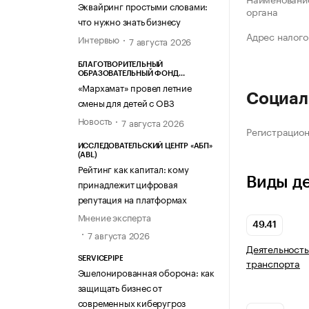
Эквайринг простыми словами:
органа
что нужно знать бизнесу
Адрес налого
Интервью
7 августа 2026
БЛАГОТВОРИТЕЛЬНЫЙ
ОБРАЗОВАТЕЛЬНЫЙ ФОНД
«МАРХАМАТ»
«Мархамат» провел летние
Социал
смены для детей с ОВЗ
Новость
7 августа 2026
Регистрацио
ИССЛЕДОВАТЕЛЬСКИЙ ЦЕНТР «АБП»
(ABL)
Рейтинг как капитал: кому
Виды д
принадлежит цифровая
репутация на платформах
Мнение эксперта
49.41
7 августа 2026
Деятельность
SERVICEPIPE
транспорта
Эшелонированная оборона: как
защищать бизнес от
современных киберугроз