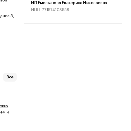
ИП Емельянова Екатерина Николаевна
ИНН: 771574103558
ение 3,
Все
ских
тем и