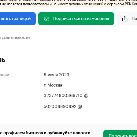
 не является пользователем и не имеет деловых отношений с сервисом РБК Ко
Подписаться на изменения
По
лять страницей
 деятельности
ль
ации
9 июня 2023
г. Москва
323774600369710
502006890692
е профилем бизнеса и публикуйте новости
Получить дос