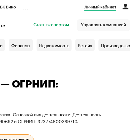
...
БК Вино
Личный кабинет
Стать экспертом
Управлять компанией
кте
азета
жи
Финансы
Недвижимость
Ретейл
Производство
а — ОГРНИП:
сква. Основной вид деятельности: Деятельность
890692 и ОГРНИП: 323774600369710.
ытых источников.