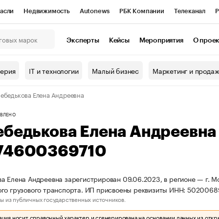
асли
Недвижимость
Autonews
РБК Компании
Телеканал
Р
К Курсы
РБК Life
Тренды
Визионеры
Национальные проекты
Эксперты
Кейсы
Мероприятия
О прое
онный клуб
Исследования
Кредитные рейтинги
Франшизы
Г
терия
IT и технологии
Малый бизнес
Маркетинг и прода
Проверка контрагентов
Политика
Экономика
Бизнес
ебедькова Елена Андреевна
ы
ВЛЕНО
ебедькова Елена Андреевн
74600369710
а Елена Андреевна зарегистрирован 09.06.2023, в регионе — г. Мо
ого грузового транспорта. ИП присвоены реквизиты ИНН: 502006
ы из публичных государственных источников.
ия носит справочный характер и сгенерирована на основании данных из откр