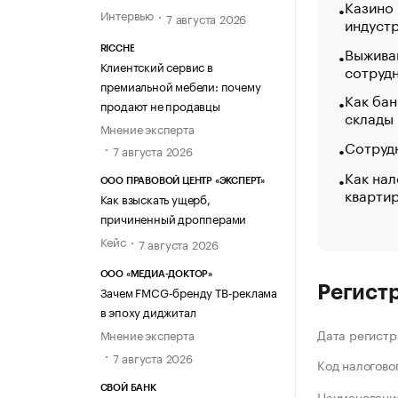
Казино
Интервью
7 августа 2026
индуст
Выжива
RICCHE
Клиентский сервис в
сотруд
премиальной мебели: почему
Как бан
продают не продавцы
склады
Мнение эксперта
Сотрудн
7 августа 2026
Как нал
ООО ПРАВОВОЙ ЦЕНТР «ЭКСПЕРТ»
кварти
Как взыскать ущерб,
причиненный дропперами
Кейс
7 августа 2026
ООО «МЕДИА-ДОКТОР»
Регист
Зачем FMCG-бренду ТВ-реклама
в эпоху диджитал
Дата регистр
Мнение эксперта
7 августа 2026
Код налогово
СВОЙ БАНК
Наименование