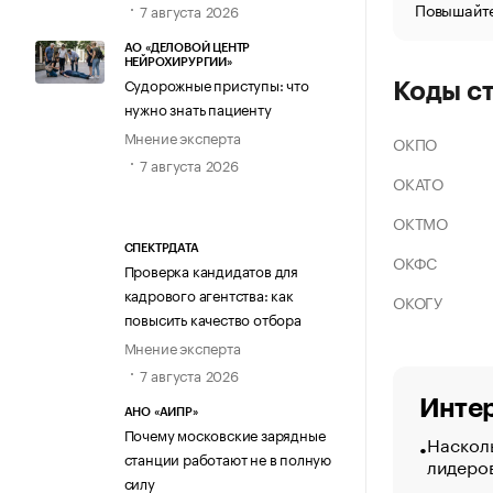
Повышайте
7 августа 2026
АО «ДЕЛОВОЙ ЦЕНТР
НЕЙРОХИРУРГИИ»
Судорожные приступы: что
Коды с
нужно знать пациенту
Мнение эксперта
ОКПО
7 августа 2026
ОКАТО
ОКТМО
СПЕКТРДАТА
ОКФС
Проверка кандидатов для
кадрового агентства: как
ОКОГУ
повысить качество отбора
Мнение эксперта
7 августа 2026
Интер
АНО «АИПР»
Почему московские зарядные
Насколь
станции работают не в полную
лидеро
силу