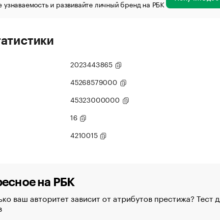
 узнаваемость и развивайте личный бренд на РБК
татистики
2023443865
45268579000
45323000000
16
4210015
есное на РБК
ко ваш авторитет зависит от атрибутов престижа? Тест д
в