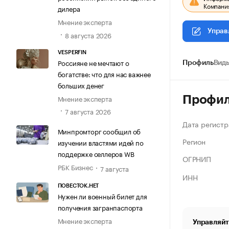
Компания
дилера
Мнение эксперта
Управ
8 августа 2026
VESPERFIN
Россияне не мечтают о
Профиль
Виды
богатстве: что для нас важнее
больших денег
Мнение эксперта
Профи
7 августа 2026
Дата регистр
Минпромторг сообщил об
Регион
изучении властями идей по
поддержке селлеров WB
ОГРНИП
РБК Бизнес
7 августа
ИНН
ПОВЕСТОК.НЕТ
Нужен ли военный билет для
получения загранпаспорта
Мнение эксперта
Управляйт