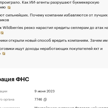
 проиграло. Как ИИ-агенты разрушают букмекерскую
рию
ют сильнейших. Почему компании избавляются от лучших
ников
к Wildberries резко нарастил кредиты селлерам до атак н
ики открыли новый способ вредить компаниям. Зачем им
оговики ищут доходы неработающих покупателей яхт и
р
рация ФНС
ации
9 июня 2023
го органа
7746
 налогового
Межрайонная инспекция Федеральной налог