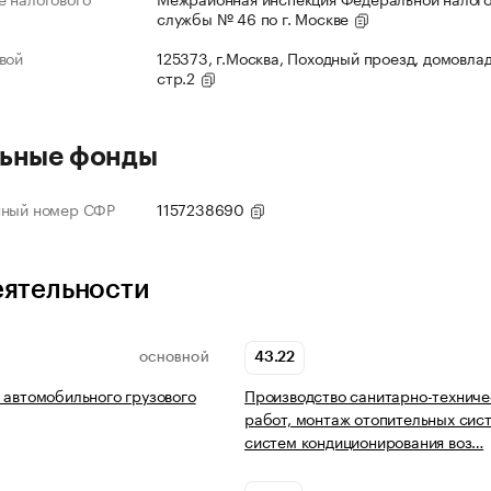
службы № 46 по г. Москве
вой
125373, г.Москва, Походный проезд, домовлад
стр.2
ьные фонды
нный номер СФР
1157238690
еятельности
43.22
ОСНОВНОЙ
 автомобильного грузового
Производство санитарно-техниче
работ, монтаж отопительных сис
систем кондиционирования воз…