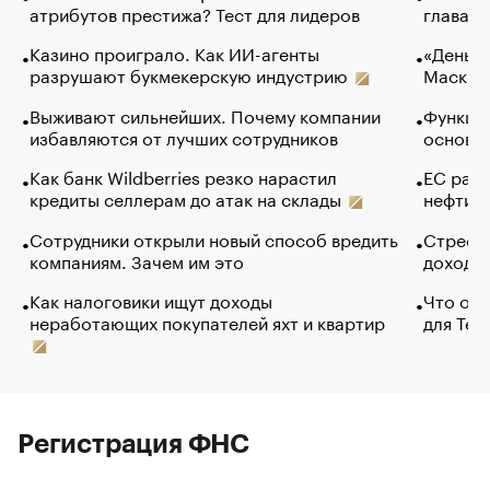
атрибутов престижа? Тест для лидеров
глава к
Казино проиграло. Как ИИ-агенты
«Деньги
разрушают букмекерскую индустрию
Маск в 
Выживают сильнейших. Почему компании
Функции
избавляются от лучших сотрудников
основ э
Как банк Wildberries резко нарастил
ЕС раз
кредиты селлерам до атак на склады
нефти —
Сотрудники открыли новый способ вредить
Стресс 
компаниям. Зачем им это
доходов
Как налоговики ищут доходы
Что обв
неработающих покупателей яхт и квартир
для Tel
Регистрация ФНС