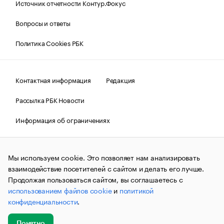
Источник отчетности Контур.Фокус
Вопросы и ответы
Политика Cookies РБК
Контактная информация
Редакция
Рассылка РБК Новости
Информация об ограничениях
Правовая информация
О соблюдении авторских прав
Мы используем cookie. Это позволяет нам анализировать
© АО «РОСБИЗНЕСКОНСАЛТИНГ»,
1995–2026.
Сообщения
и материалы информационного агентства «РБК»
взаимодействие посетителей с сайтом и делать его лучше.
(зарегистрировано Федеральной службой по надзору в сфере
Продолжая пользоваться сайтом, вы соглашаетесь с
связи, информационных технологий и массовых
использованием файлов cookie
и
политикой
коммуникаций (Роскомнадзор) 09.12.2015 за номером ИА
№ФС77-63848) сопровождаются пометкой «РБК». Отдельные
конфиденциальности
.
публикации могут содержать информацию,
не предназначенную для пользователей
до 18 лет.
companycardsfeedback@rbc.ru
Понятно