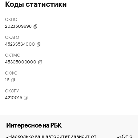
Коды статистики
ОКПО
2023509998
ОКАТО
45263564000
ОКТМО
45305000000
ОКФС
16
ОКОГУ
4210015
Интересное на РБК
Насколько ваш авторитет зависит от
«От спо