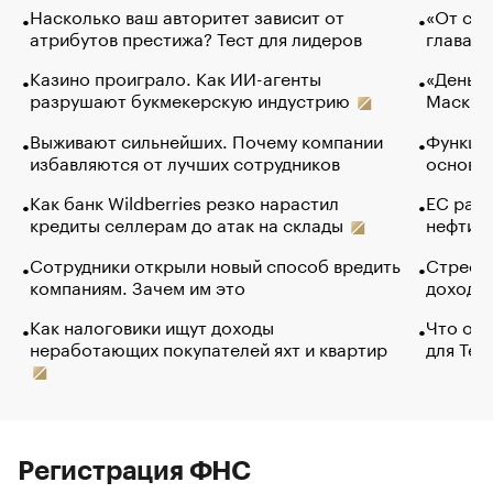
Насколько ваш авторитет зависит от
«От спо
атрибутов престижа? Тест для лидеров
глава к
Казино проиграло. Как ИИ-агенты
«Деньги
разрушают букмекерскую индустрию
Маск в 
Выживают сильнейших. Почему компании
Функции
избавляются от лучших сотрудников
основ э
Как банк Wildberries резко нарастил
ЕС раз
кредиты селлерам до атак на склады
нефти —
Сотрудники открыли новый способ вредить
Стресс 
компаниям. Зачем им это
доходов
Как налоговики ищут доходы
Что обв
неработающих покупателей яхт и квартир
для Tel
Регистрация ФНС