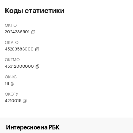
Коды статистики
ОКПО
2024236901
ОКАТО
45263583000
ОКТМО
45312000000
ОКФС
16
ОКОГУ
4210015
Интересное на РБК