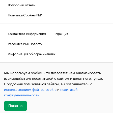
Вопросы и ответы
Политика Cookies РБК
Контактная информация
Редакция
Рассылка РБК Новости
Информация об ограничениях
Правовая информация
О соблюдении авторских прав
Мы используем cookie. Это позволяет нам анализировать
© АО «РОСБИЗНЕСКОНСАЛТИНГ»,
1995–2026.
Сообщения
и материалы информационного агентства «РБК»
взаимодействие посетителей с сайтом и делать его лучше.
(зарегистрировано Федеральной службой по надзору в сфере
Продолжая пользоваться сайтом, вы соглашаетесь с
связи, информационных технологий и массовых
использованием файлов cookie
и
политикой
коммуникаций (Роскомнадзор) 09.12.2015 за номером ИА
№ФС77-63848) сопровождаются пометкой «РБК». Отдельные
конфиденциальности
.
публикации могут содержать информацию,
не предназначенную для пользователей
до 18 лет.
companycardsfeedback@rbc.ru
Понятно
Добавить