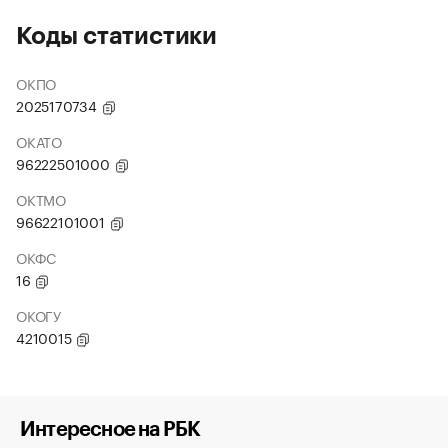
Коды статистики
ОКПО
2025170734
ОКАТО
96222501000
ОКТМО
96622101001
ОКФС
16
ОКОГУ
4210015
Интересное на РБК