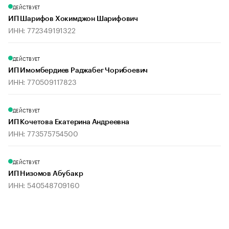
ДЕЙСТВУЕТ
ИП Шарифов Хокимджон Шарифович
ИНН: 772349191322
ДЕЙСТВУЕТ
ИП Имомбердиев Раджабег Чорибоевич
ИНН: 770509117823
ДЕЙСТВУЕТ
ИП Кочетова Екатерина Андреевна
ИНН: 773575754500
ДЕЙСТВУЕТ
ИП Низомов Абубакр
ИНН: 540548709160