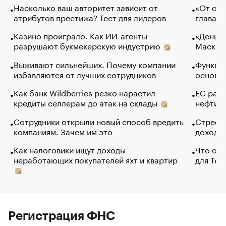
Насколько ваш авторитет зависит от
«От спо
атрибутов престижа? Тест для лидеров
глава к
Казино проиграло. Как ИИ-агенты
«Деньги
разрушают букмекерскую индустрию
Маск в 
Выживают сильнейших. Почему компании
Функции
избавляются от лучших сотрудников
основ э
Как банк Wildberries резко нарастил
ЕС раз
кредиты селлерам до атак на склады
нефти —
Сотрудники открыли новый способ вредить
Стресс 
компаниям. Зачем им это
доходов
Как налоговики ищут доходы
Что обв
неработающих покупателей яхт и квартир
для Tel
Регистрация ФНС