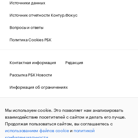
Источники данных
Источник отчетности Контур.Фокус
Вопросы и ответы
Политика Cookies РБК
Контактная информация
Редакция
Рассылка РБК Новости
Информация об ограничениях
Правовая информация
О соблюдении авторских прав
Мы используем cookie. Это позволяет нам анализировать
© АО «РОСБИЗНЕСКОНСАЛТИНГ»,
1995–2026.
Сообщения
и материалы информационного агентства «РБК»
взаимодействие посетителей с сайтом и делать его лучше.
(зарегистрировано Федеральной службой по надзору в сфере
Продолжая пользоваться сайтом, вы соглашаетесь с
связи, информационных технологий и массовых
использованием файлов cookie
и
политикой
коммуникаций (Роскомнадзор) 09.12.2015 за номером ИА
№ФС77-63848) сопровождаются пометкой «РБК». Отдельные
конфиденциальности
.