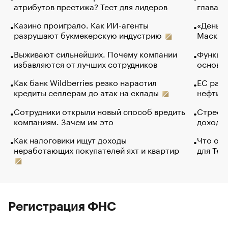
атрибутов престижа? Тест для лидеров
глава к
Казино проиграло. Как ИИ-агенты
«Деньги
разрушают букмекерскую индустрию
Маск в 
Выживают сильнейших. Почему компании
Функции
избавляются от лучших сотрудников
основ э
Как банк Wildberries резко нарастил
ЕС раз
кредиты селлерам до атак на склады
нефти —
Сотрудники открыли новый способ вредить
Стресс 
компаниям. Зачем им это
доходов
Как налоговики ищут доходы
Что обв
неработающих покупателей яхт и квартир
для Tel
Регистрация ФНС