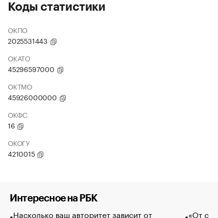
Коды статистики
ОКПО
2025531443
ОКАТО
45296597000
ОКТМО
45926000000
ОКФС
16
ОКОГУ
4210015
Интересное на РБК
Насколько ваш авторитет зависит от
«От спо