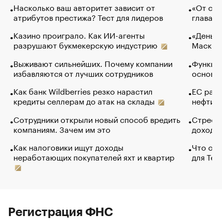
Насколько ваш авторитет зависит от
«От спо
атрибутов престижа? Тест для лидеров
глава к
Казино проиграло. Как ИИ-агенты
«Деньги
разрушают букмекерскую индустрию
Маск в 
Выживают сильнейших. Почему компании
Функции
избавляются от лучших сотрудников
основ э
Как банк Wildberries резко нарастил
ЕС раз
кредиты селлерам до атак на склады
нефти —
Сотрудники открыли новый способ вредить
Стресс 
компаниям. Зачем им это
доходов
Как налоговики ищут доходы
Что обв
неработающих покупателей яхт и квартир
для Tel
Регистрация ФНС