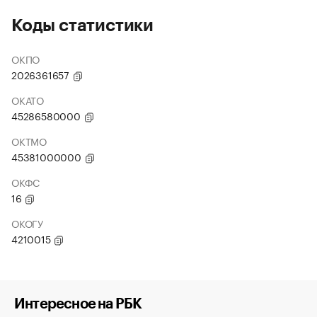
Коды статистики
ОКПО
2026361657
ОКАТО
45286580000
ОКТМО
45381000000
ОКФС
16
ОКОГУ
4210015
Интересное на РБК