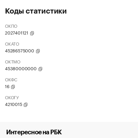
Коды статистики
ОКПО
2027401121
ОКАТО
45286575000
ОКТМО
45380000000
ОКФС
16
ОКОГУ
4210015
Интересное на РБК