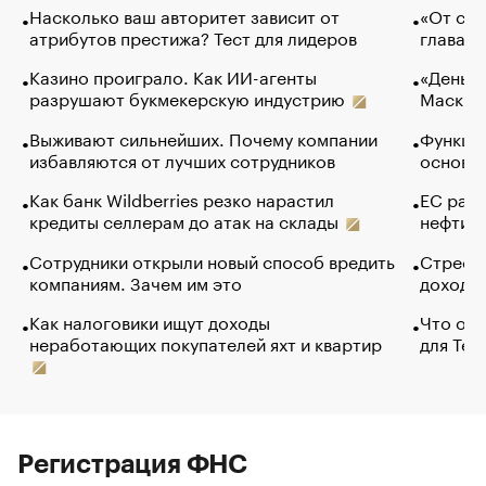
Насколько ваш авторитет зависит от
«От спо
атрибутов престижа? Тест для лидеров
глава к
Казино проиграло. Как ИИ-агенты
«Деньги
разрушают букмекерскую индустрию
Маск в 
Выживают сильнейших. Почему компании
Функции
избавляются от лучших сотрудников
основ э
Как банк Wildberries резко нарастил
ЕС раз
кредиты селлерам до атак на склады
нефти —
Сотрудники открыли новый способ вредить
Стресс 
компаниям. Зачем им это
доходов
Как налоговики ищут доходы
Что обв
неработающих покупателей яхт и квартир
для Tel
Регистрация ФНС