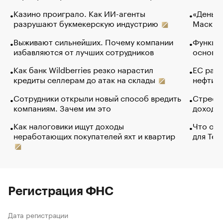
Казино проиграло. Как ИИ-агенты
«Деньги
разрушают букмекерскую индустрию
Маск в 
Выживают сильнейших. Почему компании
Функции
избавляются от лучших сотрудников
основ э
Как банк Wildberries резко нарастил
ЕС раз
кредиты селлерам до атак на склады
нефти —
Сотрудники открыли новый способ вредить
Стресс 
компаниям. Зачем им это
доходов
Как налоговики ищут доходы
Что обв
неработающих покупателей яхт и квартир
для Tel
Регистрация ФНС
Дата регистрации