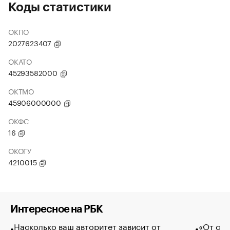
Коды статистики
ОКПО
2027623407
ОКАТО
45293582000
ОКТМО
45906000000
ОКФС
16
ОКОГУ
4210015
Интересное на РБК
Насколько ваш авторитет зависит от
«От спо