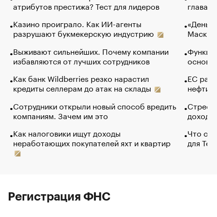
атрибутов престижа? Тест для лидеров
глава к
Казино проиграло. Как ИИ-агенты
«Деньги
разрушают букмекерскую индустрию
Маск в 
Выживают сильнейших. Почему компании
Функции
избавляются от лучших сотрудников
основ э
Как банк Wildberries резко нарастил
ЕС раз
кредиты селлерам до атак на склады
нефти —
Сотрудники открыли новый способ вредить
Стресс 
компаниям. Зачем им это
доходов
Как налоговики ищут доходы
Что обв
неработающих покупателей яхт и квартир
для Tel
Регистрация ФНС