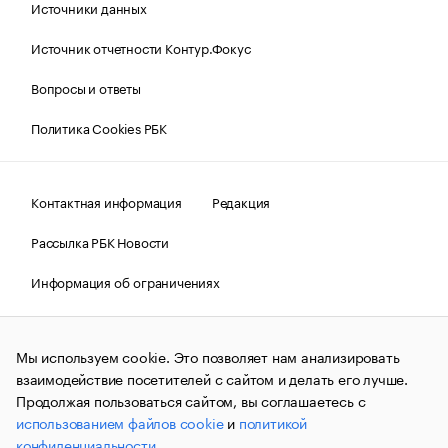
Источники данных
Источник отчетности Контур.Фокус
Вопросы и ответы
Политика Cookies РБК
Контактная информация
Редакция
Рассылка РБК Новости
Информация об ограничениях
Правовая информация
О соблюдении авторских прав
Мы используем cookie. Это позволяет нам анализировать
© АО «РОСБИЗНЕСКОНСАЛТИНГ»,
1995–2026.
Сообщения
и материалы информационного агентства «РБК»
взаимодействие посетителей с сайтом и делать его лучше.
(зарегистрировано Федеральной службой по надзору в сфере
Продолжая пользоваться сайтом, вы соглашаетесь с
связи, информационных технологий и массовых
использованием файлов cookie
и
политикой
коммуникаций (Роскомнадзор) 09.12.2015 за номером ИА
№ФС77-63848) сопровождаются пометкой «РБК». Отдельные
конфиденциальности
.