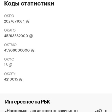
Коды статистики
ОКПО
2027671064
ОКАТО
45293582000
ОКТМО
45906000000
ОКФС
16
ОКОГУ
4210015
Интересное на РБК
Насколько ваш авторитет зависит от
«От спо