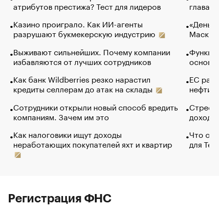
атрибутов престижа? Тест для лидеров
глава к
Казино проиграло. Как ИИ-агенты
«Деньги
разрушают букмекерскую индустрию
Маск в 
Выживают сильнейших. Почему компании
Функции
избавляются от лучших сотрудников
основ э
Как банк Wildberries резко нарастил
ЕС раз
кредиты селлерам до атак на склады
нефти —
Сотрудники открыли новый способ вредить
Стресс 
компаниям. Зачем им это
доходов
Как налоговики ищут доходы
Что обв
неработающих покупателей яхт и квартир
для Tel
Регистрация ФНС