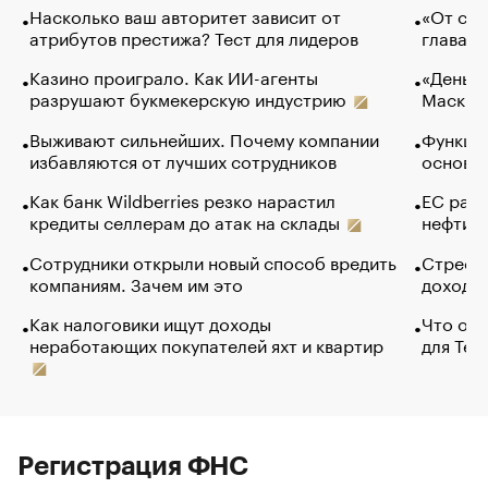
Насколько ваш авторитет зависит от
«От спо
атрибутов престижа? Тест для лидеров
глава к
Казино проиграло. Как ИИ-агенты
«Деньги
разрушают букмекерскую индустрию
Маск в 
Выживают сильнейших. Почему компании
Функции
избавляются от лучших сотрудников
основ э
Как банк Wildberries резко нарастил
ЕС раз
кредиты селлерам до атак на склады
нефти —
Сотрудники открыли новый способ вредить
Стресс 
компаниям. Зачем им это
доходов
Как налоговики ищут доходы
Что обв
неработающих покупателей яхт и квартир
для Tel
Регистрация ФНС