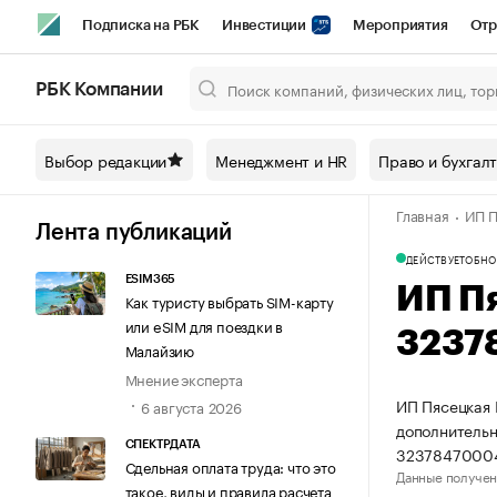
Подписка на РБК
Инвестиции
Мероприятия
Отр
Спорт
Школа управления РБК
РБК Образование
РБ
РБК Компании
Город
Стиль
Крипто
РБК Бизнес-среда
Дискусси
Выбор редакции
Менеджмент и HR
Право и бухгал
Спецпроекты СПб
Конференции СПб
Спецпроекты
Главная
ИП П
Технологии и медиа
Финансы
Рынок наличной валют
Лента публикаций
ДЕЙСТВУЕТ
ОБНО
ESIM365
ИП П
Как туристу выбрать SIM-карту
или eSIM для поездки в
3237
Малайзию
Мнение эксперта
ИП Пясецкая 
6 августа 2026
дополнительн
СПЕКТРДАТА
3237847000
Сдельная оплата труда: что это
Данные получен
такое, виды и правила расчета