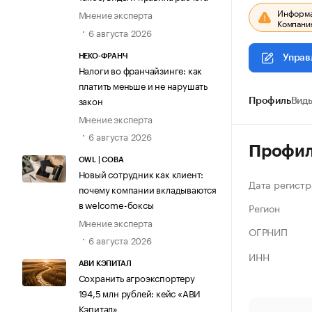
Информац
Мнение эксперта
Компания
6 августа 2026
НЕКО-ФРАНЧ
Управ
Налоги во франчайзинге: как
платить меньше и не нарушать
закон
Профиль
Виды
Мнение эксперта
6 августа 2026
Профи
OWL | СОВА
Новый сотрудник как клиент:
Дата регистр
почему компании вкладываются
в welcome-боксы
Регион
Мнение эксперта
ОГРНИП
6 августа 2026
ИНН
АВИ КЭПИТАЛ
Сохранить агроэкспортеру
194,5 млн рублей: кейс «АВИ
Кэпитал»