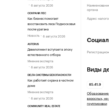
Наименование
6 августа 2026
органа
СОХРАНИ ЛЕС
Адрес налого
Как бизнес помогает
восстановить леса Подмосковья
после урагана
Новость
6 августа 2026
Социал
ASTERUS
Девелопмент вступает в эпоху
Регистрацио
естественного отбора
Мнение эксперта
6 августа 2026
Виды д
DELTA СИСТЕМЫ БЕЗОПАСНОСТИ
Как работает охрана в частном
доме
85.41.9
Мнение эксперта
Образование 
6 августа 2026
взрослых, не
группировки
COMMUNITY REAL ESTATE