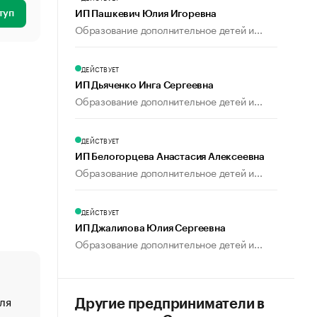
туп
ИП Пашкевич Юлия Игоревна
Образование дополнительное детей и...
ДЕЙСТВУЕТ
ИП Дьяченко Инга Сергеевна
Образование дополнительное детей и...
ДЕЙСТВУЕТ
ИП Белогорцева Анастасия Алексеевна
Образование дополнительное детей и...
ДЕЙСТВУЕТ
ИП Джалилова Юлия Сергеевна
Образование дополнительное детей и...
ля
«От спорта тело стареет иначе». Как живет глава ко
Другие предприниматели в
создавшей GTA