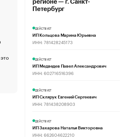
регионе — г. Санкт-
«Деньги будут не нужны»: что рассказал Маск в инт
Петербург
Economist
Функции менеджмента: пять ключевых основ эффект
ДЕЙСТВУЕТ
управления
ИП Кольцова Марина Юрьевна
а
ЕС разрешил конфискацию российской нефти — чем
ИНН: 781428245173
Москва
 это
Стресс обеспеченных людей: почему рост доходов 
ДЕЙСТВУЕТ
счастья
ИП Медведев Павел Александрович
Что обвинения против Павла Дурова значат для Tele
ИНН: 602716516396
пользователей
ДЕЙСТВУЕТ
ИП Склярук Евгений Сергеевич
ИНН: 781438208903
ДЕЙСТВУЕТ
ИП Захарова Наталья Викторовна
ИНН: 662604622210