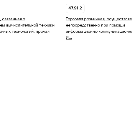
47.91.2
, связанная с
Торговля розничная, осуществля
ем вычислительной техники
непосредственно при помощи
нных технологий, прочая
информационно-коммуникационно
И…