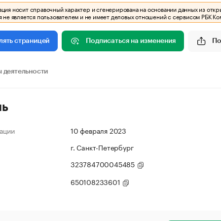
ия носит справочный характер и сгенерирована на основании данных из откр
 не является пользователем и не имеет деловых отношений с сервисом РБК Ко
Подписаться на изменения
По
лять страницей
 деятельности
ль
ации
10 февраля 2023
г. Санкт-Петербург
323784700045485
650108233601