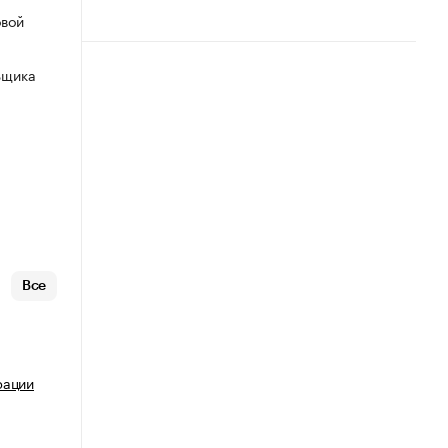
овой
ьщика
Все
рации