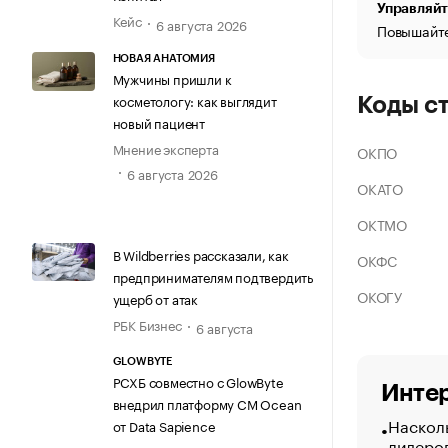
Управляйт
Кейс
6 августа 2026
Повышайте
НОВАЯ АНАТОМИЯ
Мужчины пришли к
косметологу: как выглядит
Коды с
новый пациент
Мнение эксперта
ОКПО
6 августа 2026
ОКАТО
ОКТМО
В Wildberries рассказали, как
ОКФС
предпринимателям подтвердить
ОКОГУ
ущерб от атак
РБК Бизнес
6 августа
GLOWBYTE
РСХБ совместно с GlowByte
Интер
внедрил платформу CM Ocean
Насколь
от Data Sapience
лидеро