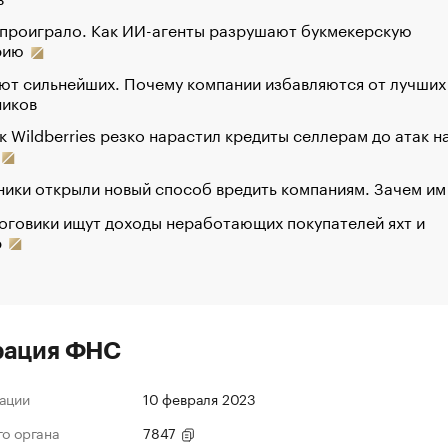
 проиграло. Как ИИ-агенты разрушают букмекерскую
рию
ют сильнейших. Почему компании избавляются от лучших
ников
к Wildberries резко нарастил кредиты селлерам до атак н
ики открыли новый способ вредить компаниям. Зачем им
оговики ищут доходы неработающих покупателей яхт и
р
рация ФНС
ации
10 февраля 2023
го органа
7847