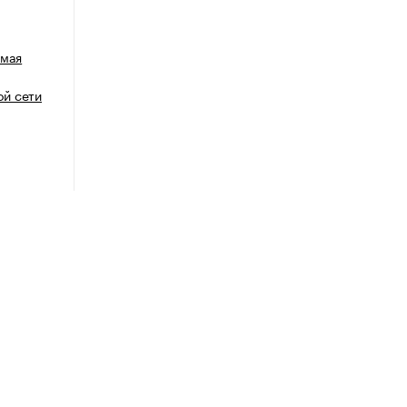
емая
й сети