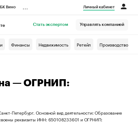
...
БК Вино
Личный кабинет
Стать экспертом
Управлять компанией
кте
азета
жи
Финансы
Недвижимость
Ретейл
Производство
вна — ОГРНИП:
 Санкт-Петербург. Основной вид деятельности: Образование
рисвоены реквизиты ИНН: 650108233601 и ОГРНИП: