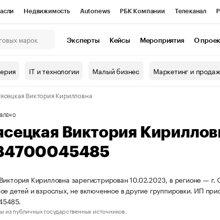
асли
Недвижимость
Autonews
РБК Компании
Телеканал
Р
К Курсы
РБК Life
Тренды
Визионеры
Национальные проекты
Эксперты
Кейсы
Мероприятия
О прое
онный клуб
Исследования
Кредитные рейтинги
Франшизы
Г
терия
IT и технологии
Малый бизнес
Маркетинг и прода
Проверка контрагентов
Политика
Экономика
Бизнес
ясецкая Виктория Кирилловна
ы
ВЛЕНО
ясецкая Виктория Кирилло
84700045485
Виктория Кирилловна зарегистрирован 10.02.2023, в регионе — г.
ое детей и взрослых, не включенное в другие группировки. ИП п
45485.
ы из публичных государственных источников.