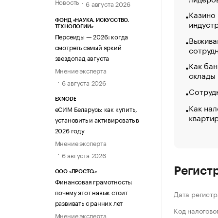
Новость
6 августа 2026
Казино
ФОНД «НАУКА. ИСКУССТВО.
индуст
ТЕХНОЛОГИИ»
Персеиды — 2026: когда
Выжива
смотреть самый яркий
сотруд
звездопад августа
Как бан
Мнение эксперта
склады
6 августа 2026
Сотрудн
EXNODE
Как нал
еСИМ Беларусь: как купить,
кварти
установить и активировать в
2026 году
Мнение эксперта
6 августа 2026
Регист
ООО «ПРОСТО.»
Финансовая грамотность:
почему этот навык стоит
Дата регистр
развивать с ранних лет
Код налогово
Мнение эксперта