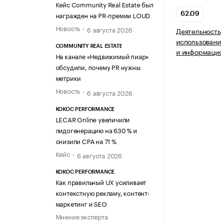
Кейс Community Real Estate был
награжден на PR-премии LOUD
62.09
Новость
6 августа 2026
Деятельность
использовани
COMMUNITY REAL ESTATE
и информацио
На канале «Недвижимый пиар»
обсудили, почему PR нужны
метрики
Новость
6 августа 2026
KOKOC PERFORMANCE
LECAR Online увеличили
лидогенерацию на 630 % и
снизили CPA на 71 %
Кейс
6 августа 2026
KOKOC PERFORMANCE
Как правильный UX усиливает
контекстную рекламу, контент-
маркетинг и SEO
Мнение эксперта