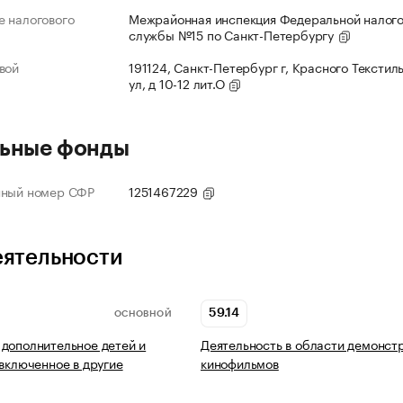
 налогового
Межрайонная инспекция Федеральной налог
службы №15 по Санкт-Петербургу
вой
191124, Санкт-Петербург г, Красного Текстил
ул, д 10-12 лит.О
ьные фонды
нный номер СФР
1251467229
еятельности
59.14
ОСНОВНОЙ
дополнительное детей и
Деятельность в области демонст
 включенное в другие
кинофильмов