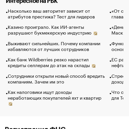
Интересное на РБК
Насколько ваш авторитет зависит от
«От спо
атрибутов престижа? Тест для лидеров
глава к
Казино проиграло. Как ИИ-агенты
«Деньги
разрушают букмекерскую индустрию
Маск в 
Выживают сильнейших. Почему компании
Функции
избавляются от лучших сотрудников
основ э
Как банк Wildberries резко нарастил
ЕС раз
кредиты селлерам до атак на склады
нефти —
Сотрудники открыли новый способ вредить
Стресс 
компаниям. Зачем им это
доходов
Как налоговики ищут доходы
Что обв
неработающих покупателей яхт и квартир
для Tel