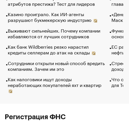
атрибутов престижа? Тест для лидеров
глава к
Казино проиграло. Как ИИ-агенты
«Деньги
разрушают букмекерскую индустрию
Маск в 
Выживают сильнейших. Почему компании
Функции
избавляются от лучших сотрудников
основ э
Как банк Wildberries резко нарастил
ЕС раз
кредиты селлерам до атак на склады
нефти —
Сотрудники открыли новый способ вредить
Стресс 
компаниям. Зачем им это
доходов
Как налоговики ищут доходы
Что обв
неработающих покупателей яхт и квартир
для Tel
Регистрация ФНС