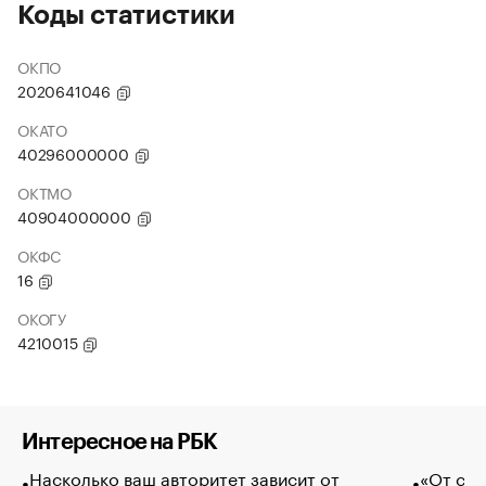
Коды статистики
ОКПО
2020641046
ОКАТО
40296000000
ОКТМО
40904000000
ОКФС
16
ОКОГУ
4210015
Интересное на РБК
Насколько ваш авторитет зависит от
«От спо