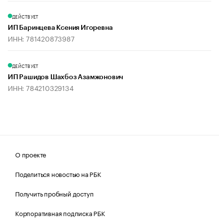
ДЕЙСТВУЕТ
ИП Баринцева Ксения Игоревна
ИНН: 781420873987
ДЕЙСТВУЕТ
ИП Рашидов Шахбоз Азамжонович
ИНН: 784210329134
О проекте
Поделиться новостью на РБК
Получить пробный доступ
Корпоративная подписка РБК