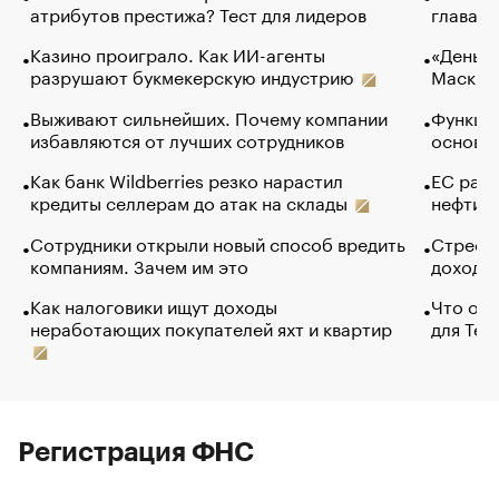
атрибутов престижа? Тест для лидеров
глава к
Казино проиграло. Как ИИ-агенты
«Деньги
разрушают букмекерскую индустрию
Маск в 
Выживают сильнейших. Почему компании
Функции
избавляются от лучших сотрудников
основ э
Как банк Wildberries резко нарастил
ЕС раз
кредиты селлерам до атак на склады
нефти —
Сотрудники открыли новый способ вредить
Стресс 
компаниям. Зачем им это
доходов
Как налоговики ищут доходы
Что обв
неработающих покупателей яхт и квартир
для Tel
Регистрация ФНС