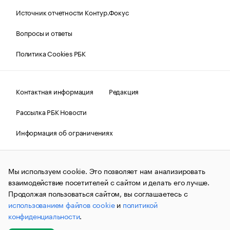
Источник отчетности Контур.Фокус
Вопросы и ответы
Политика Cookies РБК
Контактная информация
Редакция
Рассылка РБК Новости
Информация об ограничениях
Правовая информация
О соблюдении авторских прав
Мы используем cookie. Это позволяет нам анализировать
© АО «РОСБИЗНЕСКОНСАЛТИНГ»,
1995–2026.
Сообщения
и материалы информационного агентства «РБК»
взаимодействие посетителей с сайтом и делать его лучше.
(зарегистрировано Федеральной службой по надзору в сфере
Продолжая пользоваться сайтом, вы соглашаетесь с
связи, информационных технологий и массовых
использованием файлов cookie
и
политикой
коммуникаций (Роскомнадзор) 09.12.2015 за номером ИА
№ФС77-63848) сопровождаются пометкой «РБК». Отдельные
конфиденциальности
.
публикации могут содержать информацию,
не предназначенную для пользователей