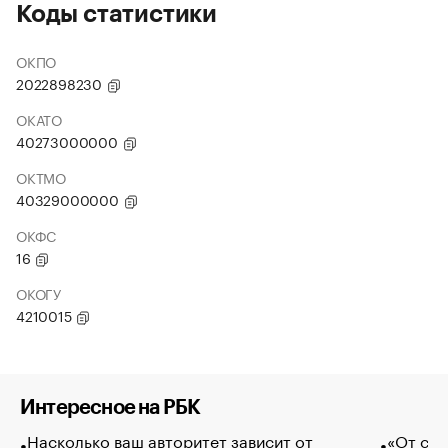
Коды статистики
ОКПО
2022898230
ОКАТО
40273000000
ОКТМО
40329000000
ОКФС
16
ОКОГУ
4210015
Интересное на РБК
Насколько ваш авторитет зависит от
«От спо