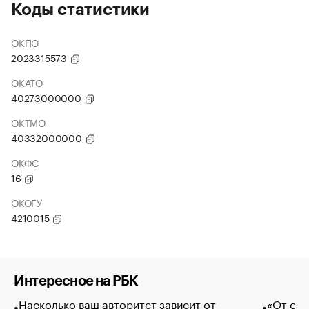
Коды статистики
ОКПО
2023315573
ОКАТО
40273000000
ОКТМО
40332000000
ОКФС
16
ОКОГУ
4210015
Интересное на РБК
Насколько ваш авторитет зависит от
«От спо