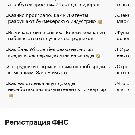
атрибутов престижа? Тест для лидеров
глава к
Казино проиграло. Как ИИ-агенты
«Деньги
разрушают букмекерскую индустрию
Маск в 
Выживают сильнейших. Почему компании
Функции
избавляются от лучших сотрудников
основ э
Как банк Wildberries резко нарастил
ЕС раз
кредиты селлерам до атак на склады
нефти —
Сотрудники открыли новый способ вредить
Стресс 
компаниям. Зачем им это
доходов
Как налоговики ищут доходы
Что обв
неработающих покупателей яхт и квартир
для Tel
Регистрация ФНС