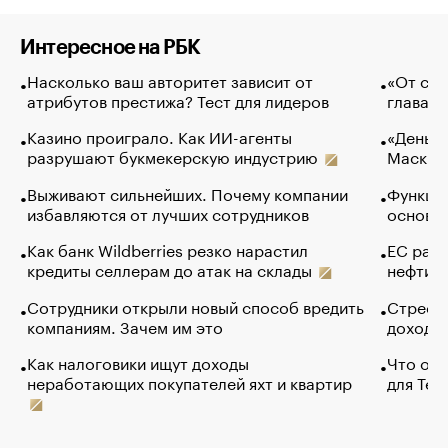
Интересное на РБК
Насколько ваш авторитет зависит от
«От спо
атрибутов престижа? Тест для лидеров
глава к
Казино проиграло. Как ИИ-агенты
«Деньги
разрушают букмекерскую индустрию
Маск в 
Выживают сильнейших. Почему компании
Функции
избавляются от лучших сотрудников
основ э
Как банк Wildberries резко нарастил
ЕС раз
кредиты селлерам до атак на склады
нефти —
Сотрудники открыли новый способ вредить
Стресс 
компаниям. Зачем им это
доходов
Как налоговики ищут доходы
Что обв
неработающих покупателей яхт и квартир
для Tel