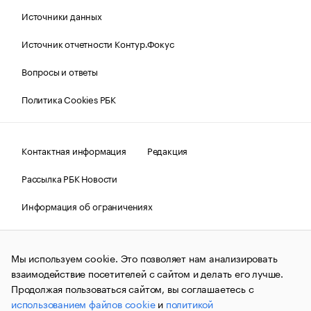
Источники данных
Источник отчетности Контур.Фокус
Вопросы и ответы
Политика Cookies РБК
Контактная информация
Редакция
Рассылка РБК Новости
Информация об ограничениях
Правовая информация
О соблюдении авторских прав
Мы используем cookie. Это позволяет нам анализировать
© АО «РОСБИЗНЕСКОНСАЛТИНГ»,
1995–2026.
Сообщения
и материалы информационного агентства «РБК»
взаимодействие посетителей с сайтом и делать его лучше.
(зарегистрировано Федеральной службой по надзору в сфере
Продолжая пользоваться сайтом, вы соглашаетесь с
связи, информационных технологий и массовых
использованием файлов cookie
и
политикой
коммуникаций (Роскомнадзор) 09.12.2015 за номером ИА