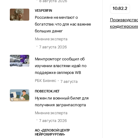
8 августа 2026
10.82.2
VESPERFIN
Россияне не мечтают о
Производство
богатстве: что для нас важнее
кондитерских
больших денег
Мнение эксперта
7 августа 2026
Минпромторг сообщил об
изучении властями идей по
поддержке селлеров WB
РБК Бизнес
7 августа
ПОВЕСТОК.НЕТ
Нужен ли военный билет для
получения загранпаспорта
Мнение эксперта
7 августа 2026
АО «ДЕЛОВОЙ ЦЕНТР
НЕЙРОХИРУРГИИ»