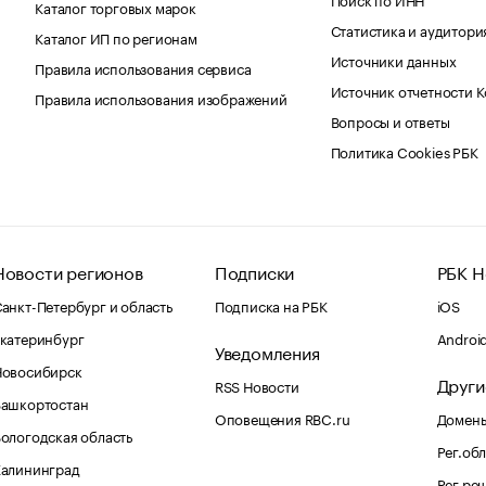
Каталог торговых марок
Статистика и аудитори
Каталог ИП по регионам
Источники данных
Правила использования сервиса
Источник отчетности 
Правила использования изображений
Вопросы и ответы
Политика Cookies РБК
Новости регионов
Подписки
РБК Н
анкт-Петербург и область
Подписка на РБК
iOS
катеринбург
Androi
Уведомления
Новосибирск
Други
RSS Новости
Башкортостан
Оповещения RBC.ru
Домены
ологодская область
Рег.об
Калининград
Рег.ре