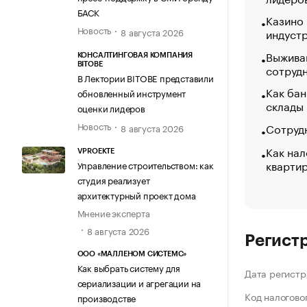
БАСК
Казино
Новость
индуст
8 августа 2026
Выжива
КОНСАЛТИНГОВАЯ КОМПАНИЯ
BITOBE
сотруд
В Лектории BITOBE представили
Как бан
обновленный инструмент
склады
оценки лидеров
Новость
Сотрудн
8 августа 2026
Как нал
VPROEKTE
кварти
Управление строительством: как
студия реализует
архитектурный проект дома
Мнение эксперта
8 августа 2026
Регист
ООО «МАЛЛЕНОМ СИСТЕМС»
Как выбрать систему для
Дата регистр
сериализации и агрегации на
Код налогово
производстве