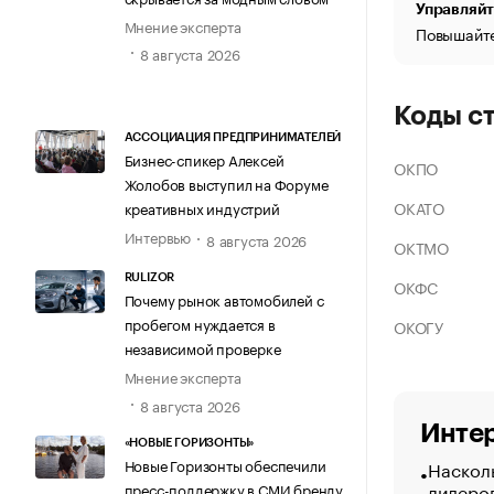
Управляйт
Мнение эксперта
Повышайте
8 августа 2026
Коды с
АССОЦИАЦИЯ ПРЕДПРИНИМАТЕЛЕЙ
Бизнес-спикер Алексей
ОКПО
Жолобов выступил на Форуме
ОКАТО
креативных индустрий
Интервью
8 августа 2026
ОКТМО
RULIZOR
ОКФС
Почему рынок автомобилей с
пробегом нуждается в
ОКОГУ
независимой проверке
Мнение эксперта
8 августа 2026
Интер
«НОВЫЕ ГОРИЗОНТЫ»
Новые Горизонты обеспечили
Насколь
лидеро
пресс-поддержку в СМИ бренду