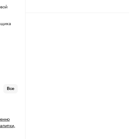
овой
ьщика
Все
венно
апитки,