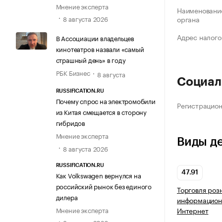
Мнение эксперта
Наименование
8 августа 2026
органа
Адрес налого
В Ассоциации владельцев
кинотеатров назвали «самый
страшный день» в году
РБК Бизнес
8 августа
Социал
RUSSIFICATION.RU
Почему спрос на электромобили
Регистрацио
из Китая смещается в сторону
гибридов
Мнение эксперта
Виды д
8 августа 2026
RUSSIFICATION.RU
47.91
Как Volkswagen вернулся на
российский рынок без единого
Торговля роз
дилера
информацион
Мнение эксперта
Интернет