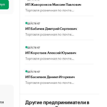
туп
ИП Жаворонков Максим Павлович
Торговля розничная по почте...
ДЕЙСТВУЕТ
ИП Бабичев Дмитрий Сергеевич
Торговля розничная по почте...
ДЕЙСТВУЕТ
ИП Коротаев Алексей Юрьевич
Торговля розничная по почте...
ДЕЙСТВУЕТ
ИП Басилаев Даниил Игоревич
Торговля розничная по почте...
ля
«От спорта тело стареет иначе». Как живет глава ко
Другие предприниматели в
создавшей GTA