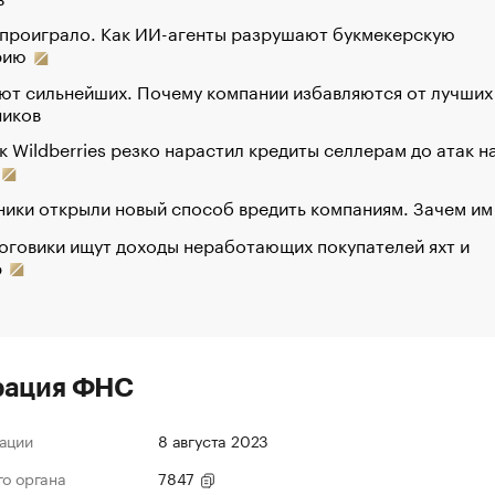
 проиграло. Как ИИ-агенты разрушают букмекерскую
рию
ют сильнейших. Почему компании избавляются от лучших
ников
к Wildberries резко нарастил кредиты селлерам до атак н
ики открыли новый способ вредить компаниям. Зачем им
оговики ищут доходы неработающих покупателей яхт и
р
рация ФНС
ации
8 августа 2023
го органа
7847