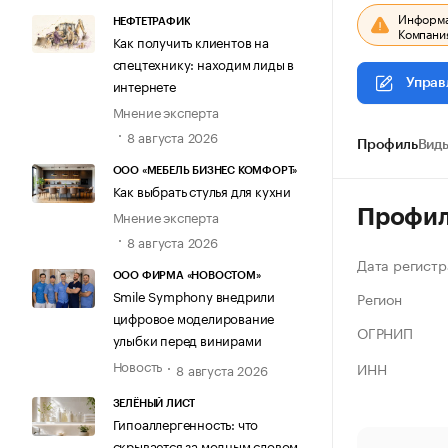
Информац
НЕФТЕТРАФИК
Компания
Как получить клиентов на
спецтехнику: находим лиды в
интернете
Управ
Мнение эксперта
8 августа 2026
Профиль
Виды
ООО «МЕБЕЛЬ БИЗНЕС КОМФОРТ»
Как выбрать стулья для кухни
Профи
Мнение эксперта
8 августа 2026
Дата регистр
ООО ФИРМА «НОВОСТОМ»
Smile Symphony внедрили
Регион
цифровое моделирование
ОГРНИП
улыбки перед винирами
Новость
ИНН
8 августа 2026
ЗЕЛЁНЫЙ ЛИСТ
Гипоаллергенность: что
скрывается за модным словом