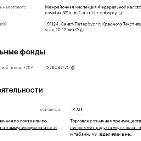
 налогового
Межрайонная инспекция Федеральной налог
службы №15 по Санкт-Петербургу
вой
191124, Санкт-Петербург г, Красного Текстил
ул, д 10-12 лит.О
ьные фонды
нный номер СФР
1276097175
еятельности
47.11
ОСНОВНОЙ
ничная по почте или по
Торговля розничная преимущест
но-коммуникационной сети
пищевыми продуктами, включая н
и табачными изделиями в не…