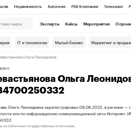
асли
Недвижимость
Autonews
РБК Компании
Телеканал
Р
К Курсы
РБК Life
Тренды
Визионеры
Национальные проекты
Эксперты
Кейсы
Мероприятия
О прое
онный клуб
Исследования
Кредитные рейтинги
Франшизы
Г
терия
IT и технологии
Малый бизнес
Маркетинг и прода
Проверка контрагентов
Политика
Экономика
Бизнес
евастьянова Ольга Леонидовна
ы
ВЛЕНО
евастьянова Ольга Леонидо
84700250332
ова Ольга Леонидовна зарегистрирован 08.08.2023, в регионе — г.
 почте или по информационно-коммуникационной сети Интернет. 
50332.
ы из публичных государственных источников.