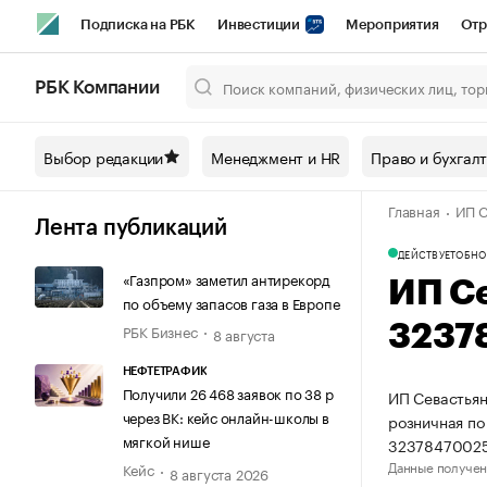
Подписка на РБК
Инвестиции
Мероприятия
Отр
Спорт
Школа управления РБК
РБК Образование
РБ
РБК Компании
Город
Стиль
Крипто
РБК Бизнес-среда
Дискусси
Выбор редакции
Менеджмент и HR
Право и бухгал
Спецпроекты СПб
Конференции СПб
Спецпроекты
Главная
ИП С
Технологии и медиа
Финансы
Рынок наличной валют
Лента публикаций
ДЕЙСТВУЕТ
ОБНО
«Газпром» заметил антирекорд
ИП С
по объему запасов газа в Европе
РБК Бизнес
3237
8 августа
НЕФТЕТРАФИК
Получили 26 468 заявок по 38 р
ИП Севастьян
через ВК: кейс онлайн-школы в
розничная по
мягкой нише
3237847002
Данные получен
Кейс
8 августа 2026