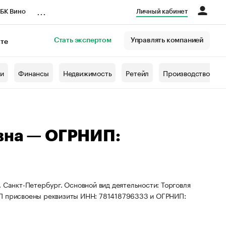
...
БК Вино
Личный кабинет
Стать экспертом
Управлять компанией
кте
азета
жи
Финансы
Недвижимость
Ретейл
Производство
вна — ОГРНИП:
 Санкт-Петербург. Основной вид деятельности: Торговля
ИП присвоены реквизиты ИНН: 781418796333 и ОГРНИП: