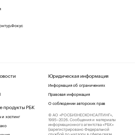
я
Контур.Фокус
овости
Юридическая информация
Информация об ограничениях
d
Правовая информация
О соблюдении авторских прав
е продукты РБК
© АО «РОСБИЗНЕСКОНСАЛТИНГ»,
 и хостинг
1995–2026.
Сообщения и материалы
информационного агентства «РБК»
лако
(зарегистрировано Федеральной
службой по надзору в сфере связи,
шения