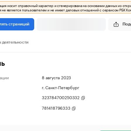
ия носит справочный характер и сгенерирована на основании данных из откр
 не является пользователем и не имеет деловых отношений с сервисом РБК Ко
Под
лять страницей
 деятельности
ль
ации
8 августа 2023
г. Санкт-Петербург
323784700250332
781418796333