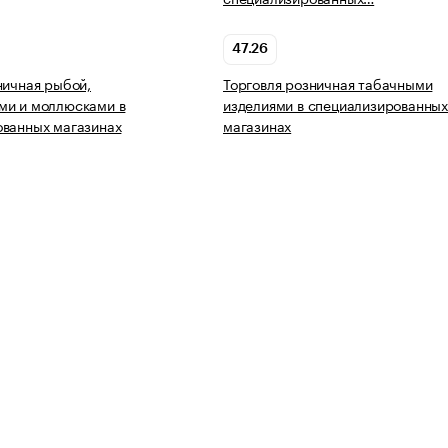
47.26
ничная рыбой,
Торговля розничная табачными
ми и моллюсками в
изделиями в специализированны
ованных магазинах
магазинах