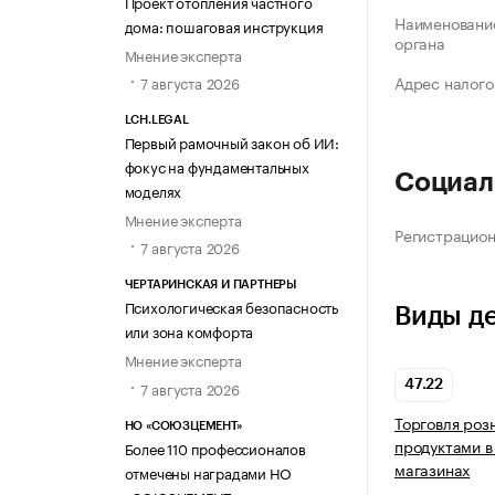
Проект отопления частного
Наименование
дома: пошаговая инструкция
органа
Мнение эксперта
Адрес налого
7 августа 2026
LCH.LEGAL
Первый рамочный закон об ИИ:
фокус на фундаментальных
Социал
моделях
Мнение эксперта
Регистрацио
7 августа 2026
ЧЕРТАРИНСКАЯ И ПАРТНЕРЫ
Психологическая безопасность
Виды д
или зона комфорта
Мнение эксперта
7 августа 2026
47.22
Торговля роз
НО «СОЮЗЦЕМЕНТ»
продуктами в
Более 110 профессионалов
магазинах
отмечены наградами НО