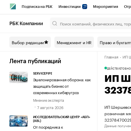
Подписка на РБК
Инвестиции
Мероприятия
Отр
Спорт
Школа управления РБК
РБК Образование
РБ
РБК Компании
Город
Стиль
Крипто
РБК Бизнес-среда
Дискусси
Выбор редакции
Менеджмент и HR
Право и бухгал
Спецпроекты СПб
Конференции СПб
Спецпроекты
Главная
ИП Ш
Технологии и медиа
Финансы
Рынок наличной валют
Лента публикаций
ДЕЙСТВУЕТ
ОБНО
SERVICEPIPE
ИП Ш
Эшелонированная оборона: как
защищать бизнес от
3237
современных киберугроз
Мнение эксперта
ИП Шершевски
7 августа 2026
розничная мя
ИССЛЕДОВАТЕЛЬСКИЙ ЦЕНТР «АБП»
32378470029
(ABL)
Данные получен
От посредника к