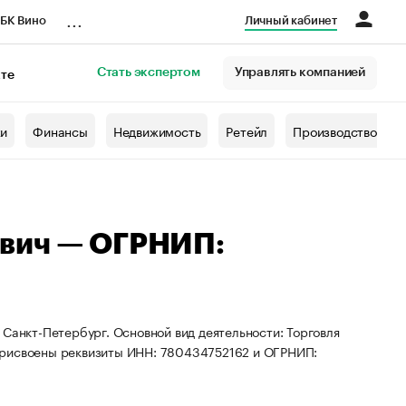
...
БК Вино
Личный кабинет
Стать экспертом
Управлять компанией
кте
азета
жи
Финансы
Недвижимость
Ретейл
Производство
вич — ОГРНИП:
 Санкт-Петербург. Основной вид деятельности: Торговля
присвоены реквизиты ИНН: 780434752162 и ОГРНИП: