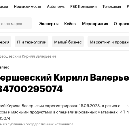
асли
Недвижимость
Autonews
РБК Компании
Телеканал
Р
К Курсы
РБК Life
Тренды
Визионеры
Национальные проекты
Эксперты
Кейсы
Мероприятия
О прое
онный клуб
Исследования
Кредитные рейтинги
Франшизы
Г
терия
IT и технологии
Малый бизнес
Маркетинг и прода
Проверка контрагентов
Политика
Экономика
Бизнес
ершевский Кирилл Валерьевич
ы
ВЛЕНО
ершевский Кирилл Валерье
84700295074
й Кирилл Валерьевич зарегистрирован 15.09.2023, в регионе — г.
сом и мясными продуктами в специализированных магазинах. ИП 
5074.
ы из публичных государственных источников.