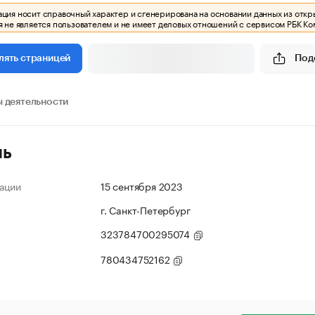
ия носит справочный характер и сгенерирована на основании данных из откр
 не является пользователем и не имеет деловых отношений с сервисом РБК Ко
Под
лять страницей
 деятельности
ль
ации
15 сентября 2023
г. Санкт-Петербург
323784700295074
780434752162