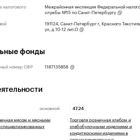
 налогового
Межрайонная инспекция Федеральной налог
службы №15 по Санкт-Петербургу
вой
191124, Санкт-Петербург г, Красного Текстил
ул, д 10-12 лит.О
ьные фонды
нный номер СФР
1187135858
еятельности
47.24
ОСНОВНОЙ
ничная мясом и мясными
Торговля розничная хлебом и
 специализированных
хлебобулочными изделиями и
кондитерскими изделиями в
специализированных…