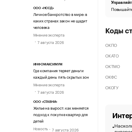
Управляйт
Повышайте
ООО «НССД»
Личное банкротство в мире: в
каких странах закон не щадит
человека
Коды с
Мнение эксперта
7 августа 2026
ОКПО
ОКАТО
ОКТМО
ИНФОМАКСИМУМ
Где компания теряет деньги
ОКФС
каждый день: пять скрытых зон
Мнение эксперта
ОКОГУ
7 августа 2026
ООО «СТАВНИ»
Жилье на вырост: как меняется
подход к покупке квартир для
Интер
детей
Насколь
Новость
7 августа 2026
лидеро