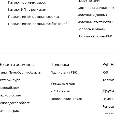
Каталог торговых марок
Статистика и аудитори
Каталог ИП по регионам
Источники данных
Правила использования сервиса
Источник отчетности 
Правила использования изображений
Вопросы и ответы
Политика Cookies РБК
Новости регионов
Подписки
РБК Н
анкт-Петербург и область
Подписка на РБК
iOS
катеринбург
Androi
Уведомления
Новосибирск
Други
RSS Новости
Башкортостан
Оповещения RBC.ru
Домены
ологодская область
Рег.об
Калининград
Рег.ре