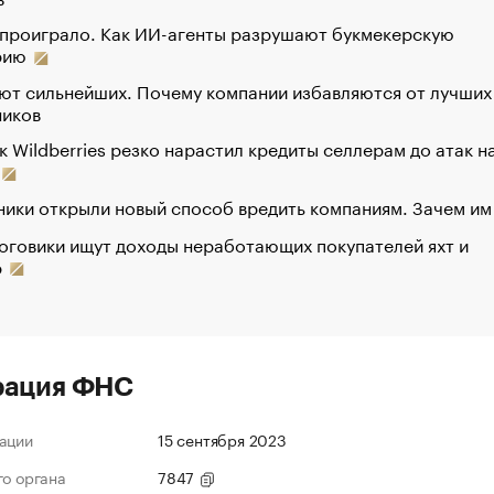
 проиграло. Как ИИ-агенты разрушают букмекерскую
рию
ют сильнейших. Почему компании избавляются от лучших
ников
к Wildberries резко нарастил кредиты селлерам до атак н
ики открыли новый способ вредить компаниям. Зачем им
оговики ищут доходы неработающих покупателей яхт и
р
рация ФНС
ации
15 сентября 2023
го органа
7847