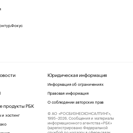
я
Контур.Фокус
овости
Юридическая информация
Информация об ограничениях
d
Правовая информация
О соблюдении авторских прав
е продукты РБК
© АО «РОСБИЗНЕСКОНСАЛТИНГ»,
 и хостинг
1995–2026.
Сообщения и материалы
информационного агентства «РБК»
лако
(зарегистрировано Федеральной
службой по надзору в сфере связи,
шения