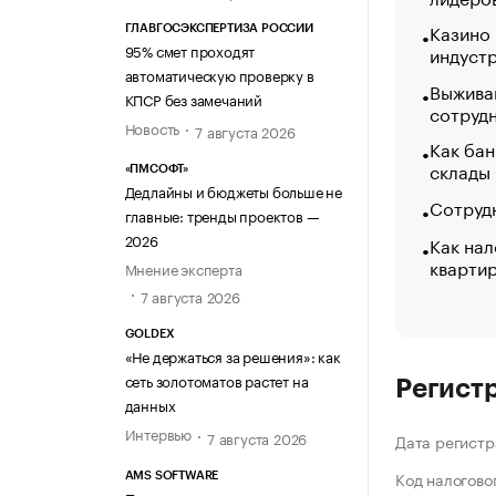
Казино
ГЛАВГОСЭКСПЕРТИЗА РОССИИ
95% смет проходят
индуст
автоматическую проверку в
Выжива
КПСР без замечаний
сотруд
Новость
7 августа 2026
Как бан
склады
«ПМСОФТ»
Дедлайны и бюджеты больше не
Сотрудн
главные: тренды проектов —
2026
Как нал
кварти
Мнение эксперта
7 августа 2026
GOLDEX
«Не держаться за решения»: как
сеть золотоматов растет на
Регист
данных
Интервью
7 августа 2026
Дата регистр
Код налогово
AMS SOFTWARE