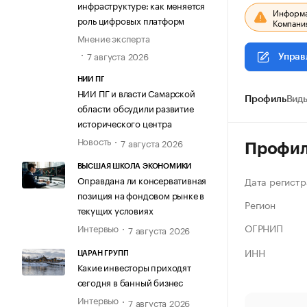
инфраструктуре: как меняется
Информац
роль цифровых платформ
Компания
Мнение эксперта
7 августа 2026
Управ
НИИ ПГ
НИИ ПГ и власти Самарской
Профиль
Виды
области обсудили развитие
исторического центра
Новость
7 августа 2026
Профи
ВЫСШАЯ ШКОЛА ЭКОНОМИКИ
Оправдана ли консервативная
Дата регистр
позиция на фондовом рынке в
Регион
текущих условиях
ОГРНИП
Интервью
7 августа 2026
ИНН
ЦАРАН ГРУПП
Какие инвесторы приходят
сегодня в банный бизнес
Интервью
7 августа 2026