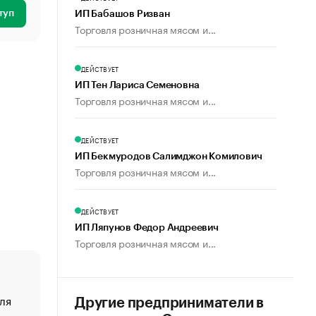
туп
ИП Бабашов Ризван
Торговля розничная мясом и...
ДЕЙСТВУЕТ
ИП Тен Лариса Семеновна
Торговля розничная мясом и...
ДЕЙСТВУЕТ
ИП Бекмуродов Салимджон Комилович
Торговля розничная мясом и...
ДЕЙСТВУЕТ
ИП Ляпунов Федор Андреевич
Торговля розничная мясом и...
ля
«От спорта тело стареет иначе». Как живет глава ко
Другие предприниматели в
создавшей GTA