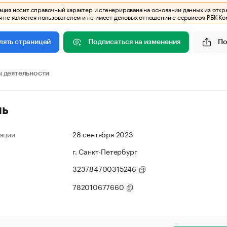
ия носит справочный характер и сгенерирована на основании данных из откр
 не является пользователем и не имеет деловых отношений с сервисом РБК Ко
Подписаться на изменения
По
лять страницей
 деятельности
ль
ации
28 сентября 2023
г. Санкт-Петербург
323784700315246
782010677660