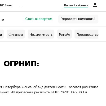
...
БК Вино
Личный кабинет
Стать экспертом
Управлять компанией
кте
азета
жи
Финансы
Недвижимость
Ретейл
Производство
— ОГРНИП:
кт-Петербург. Основной вид деятельности: Торговля розничная
зинах. ИП присвоены реквизиты ИНН: 782010677660 и