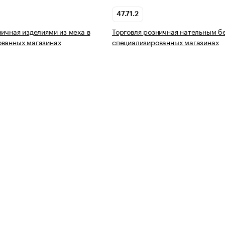
47.71.2
ничная изделиями из меха в
Торговля розничная нательным б
ованных магазинах
специализированных магазинах