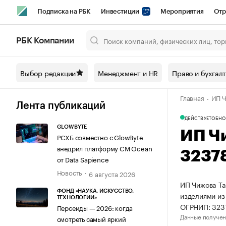
Подписка на РБК
Инвестиции
Мероприятия
Отр
Спорт
Школа управления РБК
РБК Образование
РБ
РБК Компании
Город
Стиль
Крипто
РБК Бизнес-среда
Дискусси
Выбор редакции
Менеджмент и HR
Право и бухгал
Спецпроекты СПб
Конференции СПб
Спецпроекты
Главная
ИП Ч
Технологии и медиа
Финансы
Рынок наличной валют
Лента публикаций
ДЕЙСТВУЕТ
ОБНО
GLOWBYTE
ИП Ч
РСХБ совместно с GlowByte
внедрил платформу CM Ocean
3237
от Data Sapience
Новость
6 августа 2026
ИП Чижова Та
ФОНД «НАУКА. ИСКУССТВО.
изделиями из
ТЕХНОЛОГИИ»
ОГРНИП: 323
Персеиды — 2026: когда
Данные получен
смотреть самый яркий