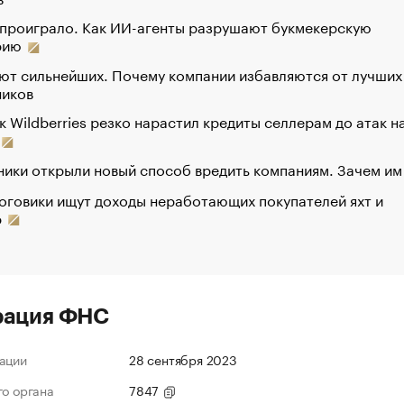
 проиграло. Как ИИ-агенты разрушают букмекерскую
рию
ют сильнейших. Почему компании избавляются от лучших
ников
к Wildberries резко нарастил кредиты селлерам до атак н
ики открыли новый способ вредить компаниям. Зачем им
оговики ищут доходы неработающих покупателей яхт и
р
рация ФНС
ации
28 сентября 2023
го органа
7847