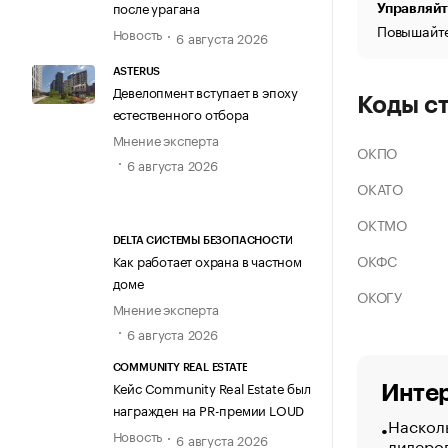
после урагана
Управляйт
Повышайте
Новость
6 августа 2026
ASTERUS
Девелопмент вступает в эпоху
Коды с
естественного отбора
Мнение эксперта
ОКПО
6 августа 2026
ОКАТО
ОКТМО
DELTA СИСТЕМЫ БЕЗОПАСНОСТИ
ОКФС
Как работает охрана в частном
доме
ОКОГУ
Мнение эксперта
6 августа 2026
COMMUNITY REAL ESTATE
Кейс Community Real Estate был
Интер
награжден на PR-премии LOUD
Насколь
Новость
6 августа 2026
лидеро