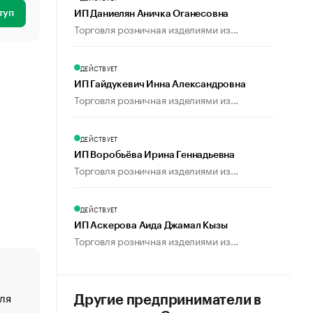
туп
ИП Даниелян Аничка Оганесовна
Торговля розничная изделиями из...
ДЕЙСТВУЕТ
ИП Гайдукевич Инна Александровна
Торговля розничная изделиями из...
ДЕЙСТВУЕТ
ИП Воробьёва Ирина Геннадьевна
Торговля розничная изделиями из...
ДЕЙСТВУЕТ
ИП Аскерова Аида Джамал Кызы
Торговля розничная изделиями из...
ля
«От спорта тело стареет иначе». Как живет глава ко
Другие предприниматели в
создавшей GTA