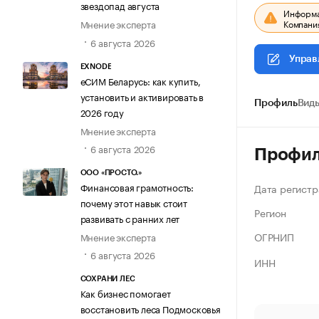
звездопад августа
Информац
Компания
Мнение эксперта
6 августа 2026
Управ
EXNODE
еСИМ Беларусь: как купить,
установить и активировать в
Профиль
Виды
2026 году
Мнение эксперта
6 августа 2026
Профи
ООО «ПРОСТО.»
Финансовая грамотность:
Дата регистр
почему этот навык стоит
Регион
развивать с ранних лет
ОГРНИП
Мнение эксперта
6 августа 2026
ИНН
СОХРАНИ ЛЕС
Как бизнес помогает
восстановить леса Подмосковья