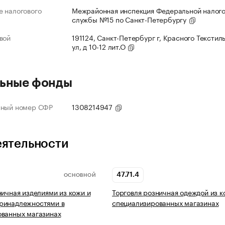
 налогового
Межрайонная инспекция Федеральной налог
службы №15 по Санкт-Петербургу
вой
191124, Санкт-Петербург г, Красного Текстил
ул, д 10-12 лит.О
ьные фонды
нный номер СФР
1308214947
еятельности
47.71.4
ОСНОВНОЙ
ничная изделиями из кожи и
Торговля розничная одеждой из к
ринадлежностями в
специализированных магазинах
ованных магазинах