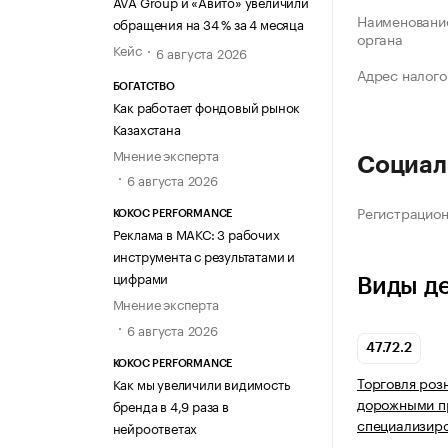
AVA Group и «Авито» увеличили
Наименование
обращения на 34 % за 4 месяца
органа
Кейс
6 августа 2026
Адрес налого
БОГАТСТВО
Как работает фондовый рынок
Казахстана
Мнение эксперта
Социал
6 августа 2026
Регистрацио
KOKOC PERFORMANCE
Реклама в МАКС: 3 рабочих
инструмента с результатами и
цифрами
Виды д
Мнение эксперта
6 августа 2026
47.72.2
KOKOC PERFORMANCE
Торговля роз
Как мы увеличили видимость
дорожными п
бренда в 4,9 раза в
специализир
нейроответах