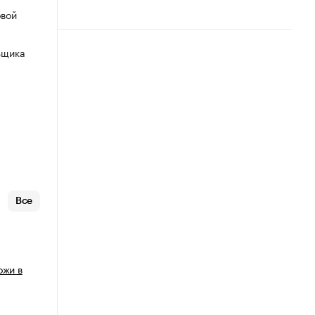
овой
ьщика
Все
ожи в