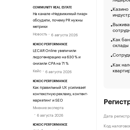
Казино
COMMUNITY REAL ESTATE
На канале «Недвижимый пиар»
индуст
обсудили, почему PR нужны
Выжива
метрики
сотруд
Новость
6 августа 2026
Как бан
склады
KOKOC PERFORMANCE
LECAR Online увеличили
Сотрудн
лидогенерацию на 630 % и
снизили CPA на 71 %
Как нал
кварти
Кейс
6 августа 2026
KOKOC PERFORMANCE
Как правильный UX усиливает
контекстную рекламу, контент-
маркетинг и SEO
Регист
Мнение эксперта
6 августа 2026
Дата регистр
Код налогово
KOKOC PERFORMANCE