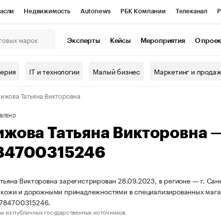
асли
Недвижимость
Autonews
РБК Компании
Телеканал
Р
К Курсы
РБК Life
Тренды
Визионеры
Национальные проекты
Эксперты
Кейсы
Мероприятия
О прое
онный клуб
Исследования
Кредитные рейтинги
Франшизы
Г
терия
IT и технологии
Малый бизнес
Маркетинг и прода
Проверка контрагентов
Политика
Экономика
Бизнес
ижова Татьяна Викторовна
ы
ВЛЕНО
ижова Татьяна Викторовна 
84700315246
тьяна Викторовна зарегистрирован 28.09.2023, в регионе — г. Сан
 кожи и дорожными принадлежностями в специализированных мага
784700315246.
ы из публичных государственных источников.