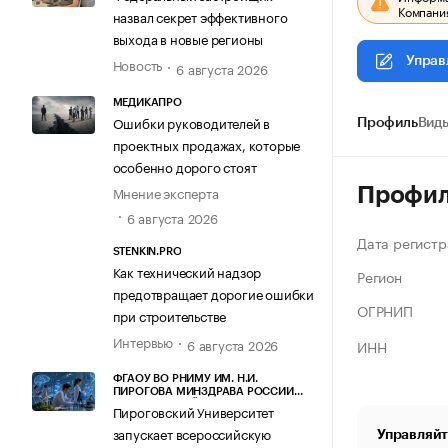
Компания
назвал секрет эффективного
выхода в новые регионы
Управ
Новость
6 августа 2026
МЕДИКАПРО
Ошибки руководителей в
Профиль
Виды
проектных продажах, которые
особенно дорого стоят
Мнение эксперта
Профи
6 августа 2026
Дата регистр
STENKIN.PRO
Как технический надзор
Регион
предотвращает дорогие ошибки
ОГРНИП
при строительстве
Интервью
6 августа 2026
ИНН
ФГАОУ ВО РНИМУ ИМ. Н.И.
ПИРОГОВА МИНЗДРАВА РОССИИ
(ПИРОГОВСКИЙ УНИВЕРСИТЕТ)
Пироговский Университет
запускает всероссийскую
Управляйт