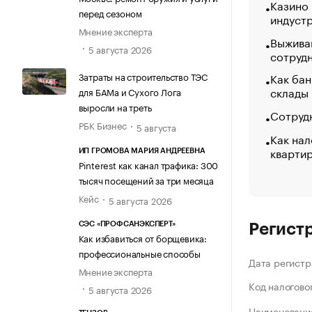
Казино
перед сезоном
индуст
Мнение эксперта
Выжива
5 августа 2026
сотруд
Затраты на строительство ТЭС
Как бан
склады
для БАМа и Сухого Лога
выросли на треть
Сотрудн
РБК Бизнес
5 августа
Как нал
кварти
ИП ГРОМОВА МАРИЯ АНДРЕЕВНА
Pinterest как канал трафика: 300
тысяч посещений за три месяца
Кейс
5 августа 2026
СЭС «ПРОФСАНЭКСПЕРТ»
Регист
Как избавиться от борщевика:
профессиональные способы
Дата регистр
Мнение эксперта
Код налогово
5 августа 2026
Наименование