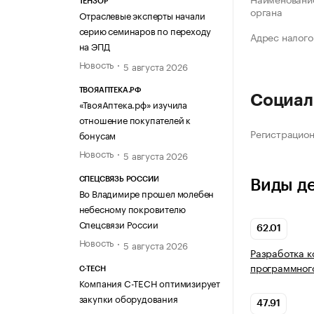
ТЕНЗОР
органа
Отраслевые эксперты начали
серию семинаров по переходу
Адрес налого
на ЭПД
Новость
5 августа 2026
ТВОЯАПТЕКА.РФ
Социал
«ТвояАптека.рф» изучила
отношение покупателей к
Регистрацио
бонусам
Новость
5 августа 2026
СПЕЦСВЯЗЬ РОССИИ
Виды д
Во Владимире прошел молебен
небесному покровителю
Спецсвязи России
62.01
Новость
5 августа 2026
Разработка 
программног
C-TECH
Компания C-TECH оптимизирует
закупки оборудования
47.91