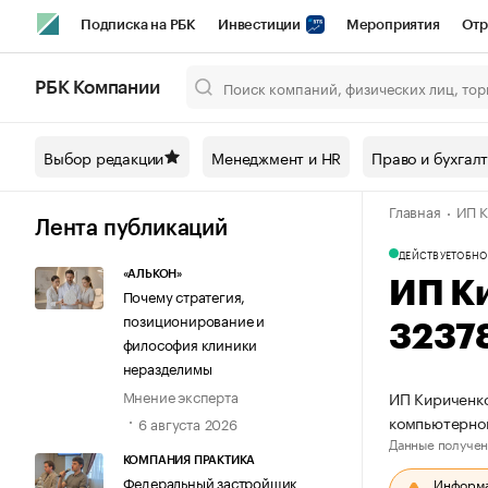
Подписка на РБК
Инвестиции
Мероприятия
Отр
Спорт
Школа управления РБК
РБК Образование
РБ
РБК Компании
Город
Стиль
Крипто
РБК Бизнес-среда
Дискусси
Выбор редакции
Менеджмент и HR
Право и бухгал
Спецпроекты СПб
Конференции СПб
Спецпроекты
Главная
ИП К
Технологии и медиа
Финансы
Рынок наличной валют
Лента публикаций
ДЕЙСТВУЕТ
ОБНО
«АЛЬКОН»
ИП К
Почему стратегия,
позиционирование и
3237
философия клиники
неразделимы
Мнение эксперта
ИП Кириченко
компьютерно
6 августа 2026
Данные получен
КОМПАНИЯ ПРАКТИКА
Федеральный застройщик
Информац