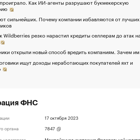
 проиграло. Как ИИ-агенты разрушают букмекерскую
рию
ют сильнейших. Почему компании избавляются от лучших
ников
к Wildberries резко нарастил кредиты селлерам до атак н
ики открыли новый способ вредить компаниям. Зачем им
оговики ищут доходы неработающих покупателей яхт и
р
рация ФНС
ации
17 октября 2023
го органа
7847
 налогового
Межрайонная инспекция Федеральной налог