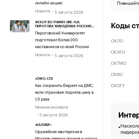
Повышайте
онлайн-акцию
Новость
5 августа 2026
ФГАОУ ВО РНИМУ ИМ. Н.И.
Коды с
ПИРОГОВА МИНЗДРАВА РОССИИ
(ПИРОГОВСКИЙ УНИВЕРСИТЕТ)
Пироговский Университет
подготовил более 200
ОКПО
наставников со всей России
ОКАТО
Новость
5 августа 2026
ОКТМО
ОКФС
«OWC» LTD
ОКОГУ
Как сохранить бюджет на ДМС,
если страховая подняла цену в
1,5 раза
Мнение эксперта
5 августа 2026
Интер
Насколь
«КАЛИБР»
лидеро
Оружейная мастерская в
Москве: ремонт оружия и услуги