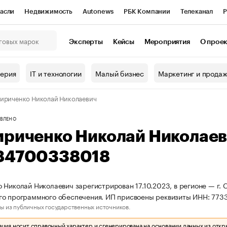
асли
Недвижимость
Autonews
РБК Компании
Телеканал
Р
К Курсы
РБК Life
Тренды
Визионеры
Национальные проекты
Эксперты
Кейсы
Мероприятия
О прое
онный клуб
Исследования
Кредитные рейтинги
Франшизы
Г
терия
IT и технологии
Малый бизнес
Маркетинг и прода
Проверка контрагентов
Политика
Экономика
Бизнес
ириченко Николай Николаевич
ы
ВЛЕНО
ириченко Николай Николае
84700338018
 Николай Николаевич зарегистрирован 17.10.2023, в регионе — г. 
го программного обеспечения. ИП присвоены реквизиты ИНН: 77
ы из публичных государственных источников.
ия носит справочный характер и сгенерирована на основании данных из откр