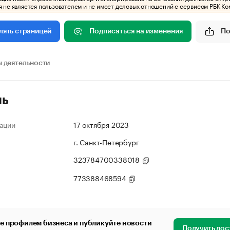
 не является пользователем и не имеет деловых отношений с сервисом РБК Ко
Подписаться на изменения
По
лять страницей
 деятельности
ль
ации
17 октября 2023
г. Санкт-Петербург
323784700338018
773388468594
е профилем бизнеса и публикуйте новости
Получить дос