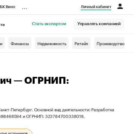
...
БК Вино
Личный кабинет
Стать экспертом
Управлять компанией
кте
азета
жи
Финансы
Недвижимость
Ретейл
Производство
вич — ОГРНИП:
Санкт-Петербург. Основной вид деятельности: Разработка
3388468594 и ОГРНИП: 323784700338018.
ытых источников.