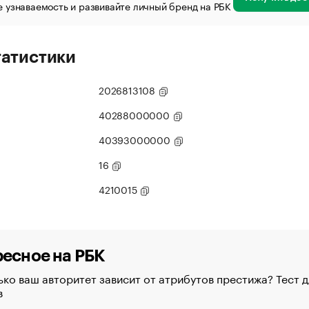
 узнаваемость и развивайте личный бренд на РБК
татистики
2026813108
40288000000
40393000000
16
4210015
есное на РБК
ко ваш авторитет зависит от атрибутов престижа? Тест д
в