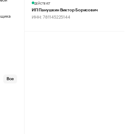
ДЕЙСТВУЕТ
ИП Панушкин Виктор Борисович
ьщика
ИНН: 781145225144
Все