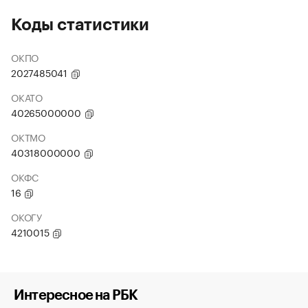
Коды статистики
ОКПО
2027485041
ОКАТО
40265000000
ОКТМО
40318000000
ОКФС
16
ОКОГУ
4210015
Интересное на РБК