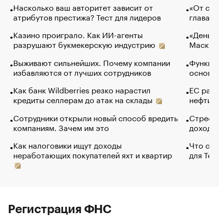
Насколько ваш авторитет зависит от
«От спо
атрибутов престижа? Тест для лидеров
глава к
Казино проиграло. Как ИИ-агенты
«Деньги
разрушают букмекерскую индустрию
Маск в 
Выживают сильнейших. Почему компании
Функции
избавляются от лучших сотрудников
основ э
Как банк Wildberries резко нарастил
ЕС раз
кредиты селлерам до атак на склады
нефти —
Сотрудники открыли новый способ вредить
Стресс 
компаниям. Зачем им это
доходов
Как налоговики ищут доходы
Что обв
неработающих покупателей яхт и квартир
для Tel
Регистрация ФНС