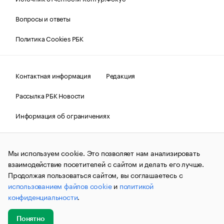
Вопросы и ответы
Политика Cookies РБК
Контактная информация
Редакция
Рассылка РБК Новости
Информация об ограничениях
Правовая информация
О соблюдении авторских прав
Мы используем cookie. Это позволяет нам анализировать
© АО «РОСБИЗНЕСКОНСАЛТИНГ»,
1995–2026.
Сообщения
и материалы информационного агентства «РБК»
взаимодействие посетителей с сайтом и делать его лучше.
(зарегистрировано Федеральной службой по надзору в сфере
Продолжая пользоваться сайтом, вы соглашаетесь с
связи, информационных технологий и массовых
использованием файлов cookie
и
политикой
коммуникаций (Роскомнадзор) 09.12.2015 за номером ИА
№ФС77-63848) сопровождаются пометкой «РБК». Отдельные
конфиденциальности
.
публикации могут содержать информацию,
не предназначенную для пользователей
до 18 лет.
companycardsfeedback@rbc.ru
Понятно