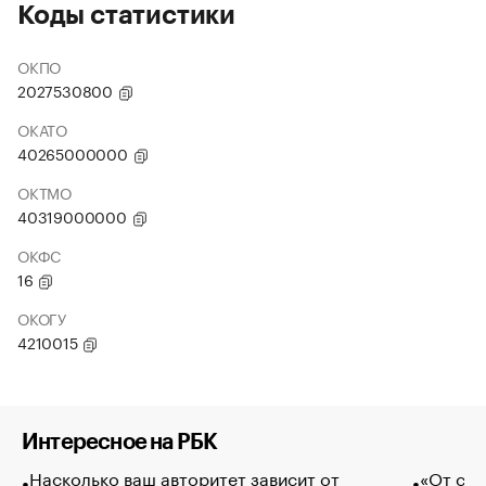
Коды статистики
ОКПО
2027530800
ОКАТО
40265000000
ОКТМО
40319000000
ОКФС
16
ОКОГУ
4210015
Интересное на РБК
Насколько ваш авторитет зависит от
«От спо