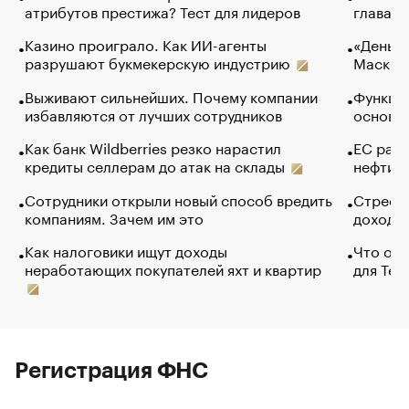
атрибутов престижа? Тест для лидеров
глава к
Казино проиграло. Как ИИ-агенты
«Деньги
разрушают букмекерскую индустрию
Маск в 
Выживают сильнейших. Почему компании
Функции
избавляются от лучших сотрудников
основ э
Как банк Wildberries резко нарастил
ЕС раз
кредиты селлерам до атак на склады
нефти —
Сотрудники открыли новый способ вредить
Стресс 
компаниям. Зачем им это
доходов
Как налоговики ищут доходы
Что обв
неработающих покупателей яхт и квартир
для Tel
Регистрация ФНС