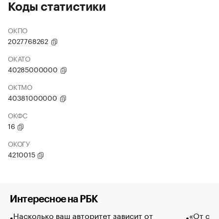
Коды статистики
ОКПО
2027768262
ОКАТО
40285000000
ОКТМО
40381000000
ОКФС
16
ОКОГУ
4210015
Интересное на РБК
Насколько ваш авторитет зависит от
«От спо