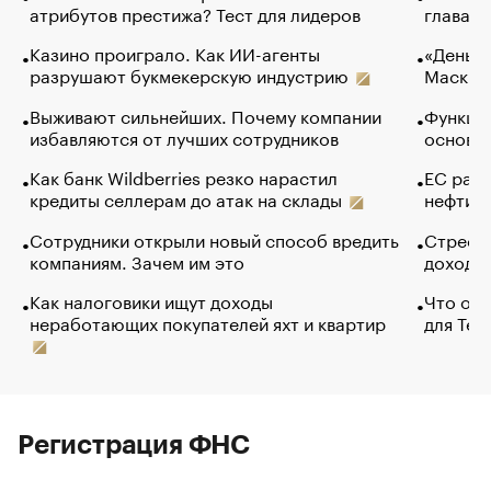
атрибутов престижа? Тест для лидеров
глава к
Казино проиграло. Как ИИ-агенты
«Деньги
разрушают букмекерскую индустрию
Маск в 
Выживают сильнейших. Почему компании
Функции
избавляются от лучших сотрудников
основ э
Как банк Wildberries резко нарастил
ЕС раз
кредиты селлерам до атак на склады
нефти —
Сотрудники открыли новый способ вредить
Стресс 
компаниям. Зачем им это
доходов
Как налоговики ищут доходы
Что обв
неработающих покупателей яхт и квартир
для Tel
Регистрация ФНС