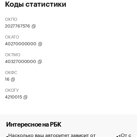
Коды статистики
ОКПО
2027767576
ОКАТО
40270000000
ОКТМО
40327000000
ОКФС
16
ОКОГУ
4210015
Интересное на РБК
Насколько ваш авторитет зависит от
«От спо