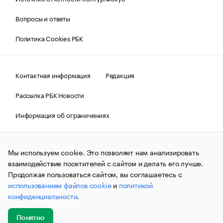
Вопросы и ответы
Политика Cookies РБК
Контактная информация
Редакция
Рассылка РБК Новости
Информация об ограничениях
Правовая информация
О соблюдении авторских прав
Мы используем cookie. Это позволяет нам анализировать
© АО «РОСБИЗНЕСКОНСАЛТИНГ»,
1995–2026.
Сообщения
и материалы информационного агентства «РБК»
взаимодействие посетителей с сайтом и делать его лучше.
(зарегистрировано Федеральной службой по надзору в сфере
Продолжая пользоваться сайтом, вы соглашаетесь с
связи, информационных технологий и массовых
использованием файлов cookie
и
политикой
коммуникаций (Роскомнадзор) 09.12.2015 за номером ИА
№ФС77-63848) сопровождаются пометкой «РБК». Отдельные
конфиденциальности
.
публикации могут содержать информацию,
не предназначенную для пользователей
до 18 лет.
companycardsfeedback@rbc.ru
Понятно