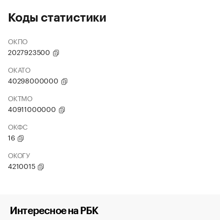
Коды статистики
ОКПО
2027923500
ОКАТО
40298000000
ОКТМО
40911000000
ОКФС
16
ОКОГУ
4210015
Интересное на РБК