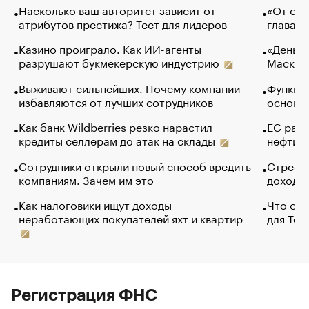
Насколько ваш авторитет зависит от
«От спо
атрибутов престижа? Тест для лидеров
глава к
Казино проиграло. Как ИИ-агенты
«Деньги
разрушают букмекерскую индустрию
Маск в 
Выживают сильнейших. Почему компании
Функции
избавляются от лучших сотрудников
основ э
Как банк Wildberries резко нарастил
ЕС раз
кредиты селлерам до атак на склады
нефти —
Сотрудники открыли новый способ вредить
Стресс 
компаниям. Зачем им это
доходов
Как налоговики ищут доходы
Что обв
неработающих покупателей яхт и квартир
для Tel
Регистрация ФНС