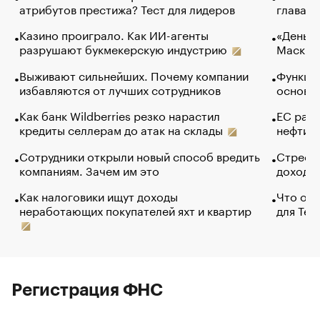
атрибутов престижа? Тест для лидеров
глава к
Казино проиграло. Как ИИ-агенты
«Деньги
разрушают букмекерскую индустрию
Маск в 
Выживают сильнейших. Почему компании
Функции
избавляются от лучших сотрудников
основ э
Как банк Wildberries резко нарастил
ЕС раз
кредиты селлерам до атак на склады
нефти —
Сотрудники открыли новый способ вредить
Стресс 
компаниям. Зачем им это
доходов
Как налоговики ищут доходы
Что обв
неработающих покупателей яхт и квартир
для Tel
Регистрация ФНС