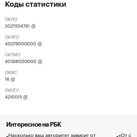
Коды статистики
ОКПО
2027954791
ОКАТО
40279000000
ОКТМО
40358000000
ОКФС
16
ОКОГУ
4210015
Интересное на РБК
Насколько ваш авторитет зависит от
«От спо