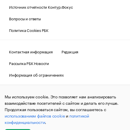
Источник отчетности Контур.Фокус
Вопросы и ответы
Политика Cookies РБК
Контактная информация
Редакция
Рассылка РБК Новости
Информация об ограничениях
Правовая информация
О соблюдении авторских прав
Мы используем cookie. Это позволяет нам анализировать
© АО «РОСБИЗНЕСКОНСАЛТИНГ»,
1995–2026.
Сообщения
и материалы информационного агентства «РБК»
взаимодействие посетителей с сайтом и делать его лучше.
(зарегистрировано Федеральной службой по надзору в сфере
Продолжая пользоваться сайтом, вы соглашаетесь с
связи, информационных технологий и массовых
использованием файлов cookie
и
политикой
коммуникаций (Роскомнадзор) 09.12.2015 за номером ИА
№ФС77-63848) сопровождаются пометкой «РБК». Отдельные
конфиденциальности
.
публикации могут содержать информацию,
не предназначенную для пользователей