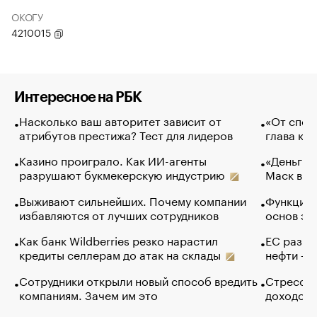
ОКОГУ
4210015
Интересное на РБК
Насколько ваш авторитет зависит от
«От спор
атрибутов престижа? Тест для лидеров
глава ко
Казино проиграло. Как ИИ-агенты
«Деньги б
разрушают букмекерскую индустрию
Маск в и
Выживают сильнейших. Почему компании
Функции 
избавляются от лучших сотрудников
основ эф
Как банк Wildberries резко нарастил
ЕС разре
кредиты селлерам до атак на склады
нефти — 
Сотрудники открыли новый способ вредить
Стресс о
компаниям. Зачем им это
доходов 