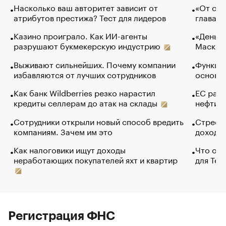
Насколько ваш авторитет зависит от
«От спо
атрибутов престижа? Тест для лидеров
глава к
Казино проиграло. Как ИИ-агенты
«Деньги
разрушают букмекерскую индустрию
Маск в 
Выживают сильнейших. Почему компании
Функции
избавляются от лучших сотрудников
основ э
Как банк Wildberries резко нарастил
ЕС раз
кредиты селлерам до атак на склады
нефти —
Сотрудники открыли новый способ вредить
Стресс 
компаниям. Зачем им это
доходов
Как налоговики ищут доходы
Что обв
неработающих покупателей яхт и квартир
для Tel
Регистрация ФНС