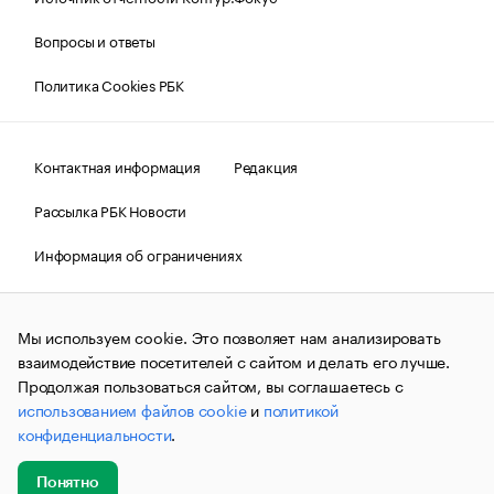
Вопросы и ответы
Политика Cookies РБК
Контактная информация
Редакция
Рассылка РБК Новости
Информация об ограничениях
Правовая информация
О соблюдении авторских прав
Мы используем cookie. Это позволяет нам анализировать
© АО «РОСБИЗНЕСКОНСАЛТИНГ»,
1995–2026.
Сообщения
и материалы информационного агентства «РБК»
взаимодействие посетителей с сайтом и делать его лучше.
(зарегистрировано Федеральной службой по надзору в сфере
Продолжая пользоваться сайтом, вы соглашаетесь с
связи, информационных технологий и массовых
использованием файлов cookie
и
политикой
коммуникаций (Роскомнадзор) 09.12.2015 за номером ИА
№ФС77-63848) сопровождаются пометкой «РБК». Отдельные
конфиденциальности
.
публикации могут содержать информацию,
не предназначенную для пользователей
до 18 лет.
companycardsfeedback@rbc.ru
Понятно