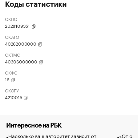
Коды статистики
ОКПО
2028109351
ОКАТО
40262000000
ОКТМО
40306000000
ОКФС
16
ОКОГУ
4210015
Интересное на РБК
Насколько ваш авторитет зависит от
«От спо