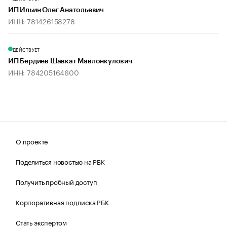
ИП Ильин Олег Анатольевич
ИНН: 781426158278
ДЕЙСТВУЕТ
ИП Бердиев Шавкат Мавлонкулович
ИНН: 784205164600
О проекте
Поделиться новостью на РБК
Получить пробный доступ
Корпоративная подписка РБК
Стать экспертом