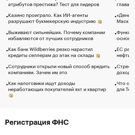
атрибутов престижа? Тест для лидеров
глава к
Казино проиграло. Как ИИ-агенты
«Деньги
разрушают букмекерскую индустрию
Маск в 
Выживают сильнейших. Почему компании
Функции
избавляются от лучших сотрудников
основ э
Как банк Wildberries резко нарастил
ЕС раз
кредиты селлерам до атак на склады
нефти —
Сотрудники открыли новый способ вредить
Стресс 
компаниям. Зачем им это
доходов
Как налоговики ищут доходы
Что обв
неработающих покупателей яхт и квартир
для Tel
Регистрация ФНС